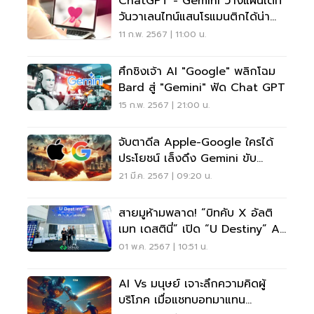
ChatGPT - Gemini วางแผนเดท
วันวาเลนไทน์แสนโรแมนติกได้น่า
ประหลาดใจ
11 ก.พ. 2567 | 11:00 น.
ศึกชิงเจ้า AI "Google" พลิกโฉม
Bard สู่ "Gemini" ฟัด Chat GPT
15 ก.พ. 2567 | 21:00 น.
จับตาดีล Apple-Google ใครได้
ประโยชน์ เล็งดึง Gemini ขับ
เคลื่อน IPhone
21 มี.ค. 2567 | 09:20 น.
สายมูห้ามพลาด! “บิทคับ X อัลติ
เมท เดสตินี่” เปิด “U Destiny” AI
ทำนายดวง
01 พ.ค. 2567 | 10:51 น.
AI Vs มนุษย์ เจาะลึกความคิดผู้
บริโภค เมื่อแชทบอทมาแทน