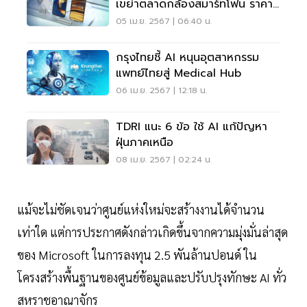
เขย่าตลาดกล้องสมาร์ทโฟน ราคา
เริ่มต้น 34,990 บาท
05 เม.ย. 2567 | 06:40 น.
กรุงไทยชี้ AI หนุนอุตสาหกรรม
แพทย์ไทยสู่ Medical Hub
06 เม.ย. 2567 | 12:18 น.
TDRI แนะ 6 ข้อ ใช้ AI แก้ปัญหา
ฝุ่นภาคเหนือ
08 เม.ย. 2567 | 02:24 น.
แม้จะไม่ชัดเจนว่าศูนย์แห่งใหม่จะสร้างงานได้จำนวน
เท่าใด แต่การประกาศดังกล่าวเกิดขึ้นจากความมุ่งมั่นล่าสุด
ของ Microsoft ในการลงทุน 2.5 พันล้านปอนด์ ใน
โครงสร้างพื้นฐานของศูนย์ข้อมูลและปรับปรุงทักษะ AI ทั่ว
สหราชอาณาจักร