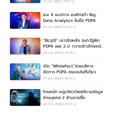
19 ก.ค. 2565 | 11:01 น.
แนะ 4 แนวทาง องค์กรทำ Big
Data Analytics รับมือ PDPA
23 ก.ย. 2565 | 07:17 น.
"ชัยวุฒิ” เอาจริงหลัง จนท.รัฐผิด
PDPA เผย 2 ป. กวาดล้างโทษหนัก
สีเทาออนไลน์
29 ต.ค. 2565 | 05:15 น.
เปิด “WhiteFact”ช่วยบริหาร
จัดการ PDPA ครบจบในที่เดียว
01 พ.ย. 2565 | 06:31 น.
โทษหนัก หนุ่มวิศวะโพสต์ขายข้อมูล
ส่วนบุคคล 2 ล้านรายชื่อ
20 ก.ค. 2566 | 10:17 น.