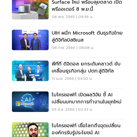
Surface ใหม่ พร้อมลุยตลาด เปิด
พรีออเดอร์ 8 พ.ย.นี้
08 พ.ย. 2565 | 09:39 น.
UIH ผนึก Microsoft ดันธุรกิจไทย
สู่ดิจิทัลบิสซิเนส
08 ก.พ. 2566 | 08:08 น.
พีทีที ดิจิตอล ยกระดับคลาวด์ ขับ
เคลื่อนธุรกิจกลุ่ม ปตท.สู่ดิจิทัล
11 เม.ย. 2566 | 04:50 น.
ไมโครซอฟท์ เปิดผลวิจัย ชี้ AI
เปลี่ยนบทบาทการทำงานในยุคใหม่
05 มิ.ย. 2566 | 02:43 น.
ไมโครซอฟท์ เชื่อโลกถึงจุดเปลี่ยน
องค์กรรับรู้ประโยชน์ AI