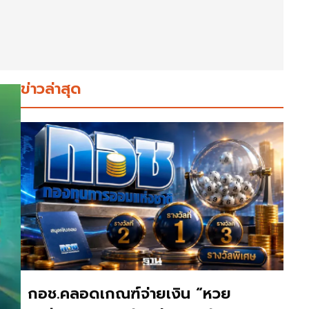
ข่าวล่าสุด
กอช.คลอดเกณฑ์จ่ายเงิน “หวย