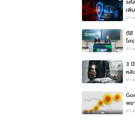
รหั
เพิ
เดิม
07 ส.
ดีอ
โคร
Pr
07 ส.
3 ปี
หลั
เดิม
07 ส.
Goo
พยา
07 ส.