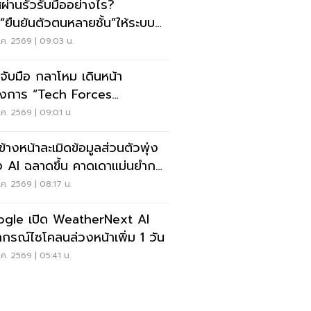
สผ่านรั่วรับมืออย่างไร?
่ม“ยืนยันตัวตนหลายชั้น”ให้ระบบ
 ไม่ต้องรื้อใหม่
ค. 2569 | 09:03 น.
ี จับมือ กลาโหม เดินหน้า
งการ “Tech Forces
ogram”
ค. 2569 | 09:01 น.
ข้างหน้าละเมิดข้อมูลส่วนตัวพุ่ง
ง AI ฉลาดขึ้น คาดเดาแม่นยำกว่า
ค. 2569 | 08:17 น.
gle เปิด WeatherNext AI
กรณ์ไซโคลนล่วงหน้าเพิ่ม 1 วัน
ค. 2569 | 05:41 น.