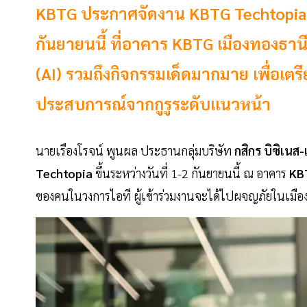
KBTG ประกาศจัดงาน KBTG Techtopia ใน
กันยายนนี้ ที่อาคาร KBTG เมืองทองธาน
(AI) รวมถึงกิจกรรมเด็ดมากมาย เพื่อเต
ประสบการณ์จากกูรูระดับแนวหน้า
นายเรืองโรจน์ พูนผล ประธานกลุ่มบริษัท
กสิกร บิซิเนส
Techtopia
ขึ้นระหว่างวันที่ 1-2 กันยายนนี้ ณ อาคาร
KB
ของคนในวงการไอที ผู้เข้าร่วมงานจะได้ไปผจญภัยในเมือง