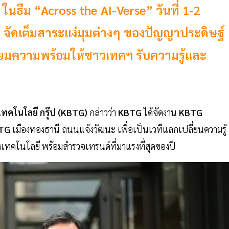
ธีม “Across the AI-Verse” วันที่ 1-2
ี จัดเต็มสาระแง่มุมต่างๆ ของปัญญาประดิษฐ์
รียมความพร้อมให้ชาวเทคฯ รับความรู้และ
-เทคโนโลยี กรุ๊ป (KBTG)
กล่าวว่า
KBTG
ได้จัดงาน
KBTG
TG
เมืองทองธานี ถนนแจ้งวัฒนะ เพื่อเป็นเวทีแลกเปลี่ยนความรู้
เทคโนโลยี พร้อมสำรวจเทรนด์ที่มาแรงที่สุดของปี