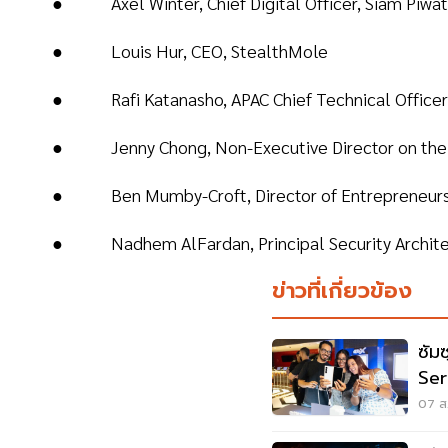
● Axel Winter, Chief Digital Officer, Siam Piwa
● Louis Hur, CEO, StealthMole
● Rafi Katanasho, APAC Chief Technical Officer a
● Jenny Chong, Non-Executive Director on the 
● Ben Mumby-Croft, Director of Entrepreneursh
● Nadhem AlFardan, Principal Security Architec
ข่าวที่เกี่ยวข้อง
ซัม
Ser
เกา
07 ส.