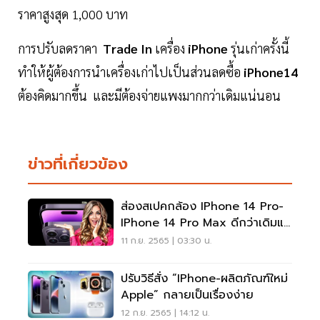
ราคาสูงสุด 1,000 บาท
การปรับลดราคา
Trade In
เครื่อง
iPhone
รุ่นเก่าครั้งนี้
ทำให้ผู้ต้องการนำเครื่องเก่าไปเป็นส่วนลดซื้อ
iPhone14
ต้องคิดมากขึ้น และมีต้องจ่ายแพงมากกว่าเดิมแน่นอน
ข่าวที่เกี่ยวข้อง
ส่องสเปคกล้อง IPhone 14 Pro-
IPhone 14 Pro Max ดีกว่าเดิมแค่
ไหน
11 ก.ย. 2565 | 03:30 น.
ปรับวิธีสั่ง “iPhone-ผลิตภัณฑ์ใหม่
Apple” กลายเป็นเรื่องง่าย
12 ก.ย. 2565 | 14:12 น.