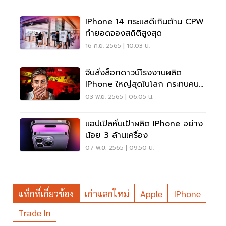
IPhone 14 กระแสดีเกินต้าน CPW
ทำยอดจองสถิติสูงสุด
16 ก.ย. 2565 | 10:03 น.
จีนสั่งล็อกดาวน์โรงงานผลิต
IPhone ใหญ่สุดในโลก กระทบคน
งาน 2 แสนรายเซ่นโควิด
03 พ.ย. 2565 | 06:05 น.
แอปเปิลหั่นเป้าผลิต IPhone อย่าง
น้อย 3 ล้านเครื่อง
07 พ.ย. 2565 | 09:50 น.
แท็กที่เกี่ยวข้อง
เก่าแลกใหม่
Apple
IPhone
Trade In