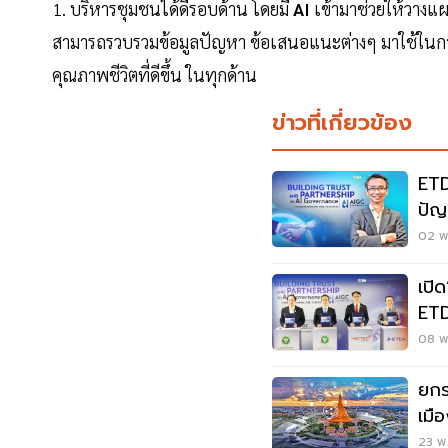
1. บริหารชุมชนได้ดีรอบด้าน โดยมี
AI
เข้ามาช่วยให้วางแ
สามารถรวบรวมข้อมูลปัญหา ข้อเสนอแนะต่างๆ มาใช้ในกา
คุณภาพชีวิตที่ดีขึ้น ในทุกด้าน
ข่าวที่เกี่ยวข้อง
ETD
02 พ.
เปิ
ETD
แพท
08 พ.
ยกร
เมื
23 พ.