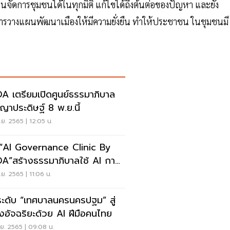
ผนจัดการชุมชนได้ในทุกมิติ แก้ไขได้ถึงต้นต่อของปัญหา และยัง
รวางแผนพัฒนาเมืองให้มีความยั่งยืน ทำให้ประชาชน ในชุมชนมี
A เตรียมเปิดศูนย์ธรรมาภิบาล
ปัญญาประดิษฐ์ 8 พ.ย.นี้
ย. 2565 | 12:05 น.
ด“AI Governance Clinic By
A”สร้างธรรมาภิบาลใช้ AI การ
ย์
ย. 2565 | 11:06 น.
ะดับ “เทศบาลนครนครปฐม” สู่
องอัจฉริยะด้วย AI ฝีมือคนไทย
ย. 2565 | 09:08 น.