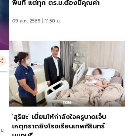
พื้นที่ แต่ทุก ตร.ม.ต้องมีคุณค่า
09 ส.ค. 2569 | 11:50 น.
'สุริยะ' เยี่ยมให้กำลังใจครูบาดเจ็บ
เหตุกราดยิงโรงเรียนเทพศิรินทร์
 น.
นนทบุรี