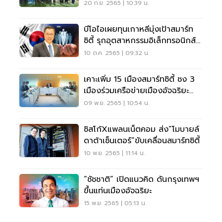
20 ก.ย. 2565 | 10:39 น.
บีโอไอเผยทุนเกาหลีมุ่งเป้าสมาร์ท
ซิตี้ รุกอุตสาหกรรมอิเล็กทรอนิกส์-
อีวี
10 ต.ค. 2565 | 09:32 น.
เคาะเพิ่ม 15 เมืองสมาร์ทซิตี้ ชง 3
เมืองร่วมเครือข่ายเมืองอัจฉริยะ
อาเซียน
09 พ.ย. 2565 | 10:54 น.
ซิสโก้Xแพลนเน็ตคอม ส่ง“โมบายล์
ดาต้าเซ็นเตอร์”ขับเคลื่อนสมาร์ทซิตี้
10 พ.ย. 2565 | 11:14 น.
“ชัชชาติ” เปิดแนวคิด ดันกรุงเทพฯ
ขึ้นแท่นเมืองอัจฉริยะ
15 พ.ย. 2565 | 05:13 น.