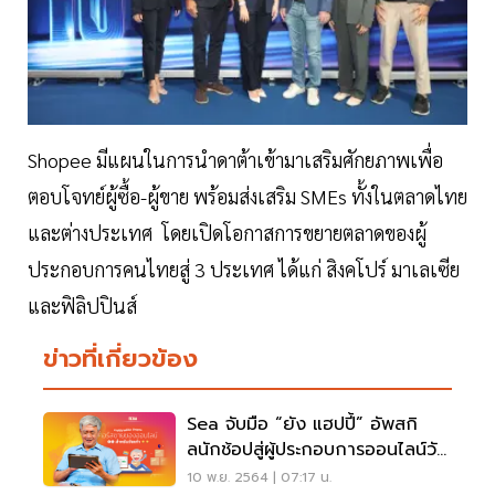
Shopee มีแผนในการนำดาต้าเข้ามาเสริมศักยภาพเพื่อ
ตอบโจทย์ผู้ซื้อ-ผู้ขาย พร้อมส่งเสริม SMEs ทั้งในตลาดไทย
และต่างประเทศ โดยเปิดโอกาสการขยายตลาดของผู้
ประกอบการคนไทยสู่ 3 ประเทศ ได้แก่ สิงคโปร์ มาเลเซีย
และฟิลิปปินส์
ข่าวที่เกี่ยวข้อง
Sea จับมือ “ยัง แฮปปี้” อัพสกิ
ลนักช้อปสู่ผู้ประกอบการออนไลน์วัย
เกษียณ
10 พ.ย. 2564 | 07:17 น.