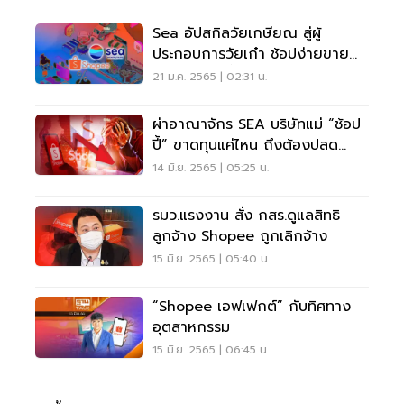
Sea อัปสกิลวัยเกษียณ สู่ผู้
ประกอบการวัยเก๋า ช้อปง่ายขาย
คล่องในช้อปปี้
21 ม.ค. 2565 | 02:31 น.
ผ่าอาณาจักร SEA บริษัทแม่ “ช้อป
ปี้” ขาดทุนแค่ไหน ถึงต้องปลด
พนักงาน
14 มิ.ย. 2565 | 05:25 น.
รมว.แรงงาน สั่ง กสร.ดูแลสิทธิ
ลูกจ้าง Shopee ถูกเลิกจ้าง
15 มิ.ย. 2565 | 05:40 น.
“Shopee เอฟเฟกต์” กับทิศทาง
อุตสาหกรรม
15 มิ.ย. 2565 | 06:45 น.