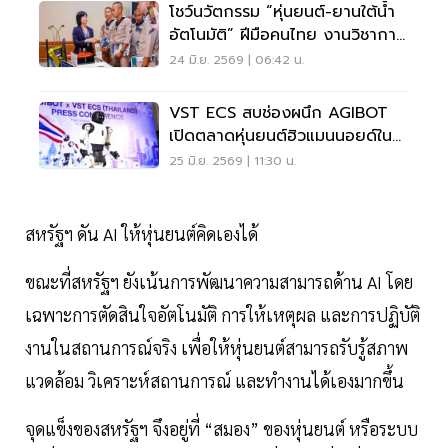
โชว์นวัตกรรม “หุ่นยนต์-ยานใต้น้ำ
อัตโนมัติ” ฝีมือคนไทย งานวิชาการ
ทัพเรือ
24 มิ.ย. 2569 | 06:42 น.
VST ECS สบช่องผนึก AGIBOT
เปิดตลาดหุ่นยนต์ฮิวแมนนอยด์ใน
ไทย
25 มิ.ย. 2569 | 11:30 น.
สหรัฐฯ ดัน AI ให้หุ่นยนต์คิดเองได้
ขณะที่สหรัฐฯ ยังเน้นการพัฒนาความสามารถด้าน AI โดย
เฉพาะการตัดสินใจอัตโนมัติ การให้เหตุผล และการปฏิบัติ
งานในสถานการณ์จริง เพื่อให้หุ่นยนต์สามารถรับรู้สภาพ
แวดล้อม วิเคราะห์สถานการณ์ และทำงานได้เองมากขึ้น
จุดแข็งของสหรัฐฯ จึงอยู่ที่ “สมอง” ของหุ่นยนต์ หรือระบบ