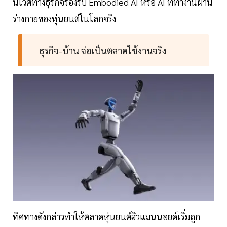
นิเวศทางธุรกิจรองรับ Embodied AI หรือ AI ที่ทำงานผ่าน
ร่างกายของหุ่นยนต์ในโลกจริง
ธุรกิจ-บ้าน จ่อเป็นตลาดใช้งานจริง
ทิศทางดังกล่าวทำให้ตลาดหุ่นยนต์ฮิวแมนนอยด์เริ่มถูก