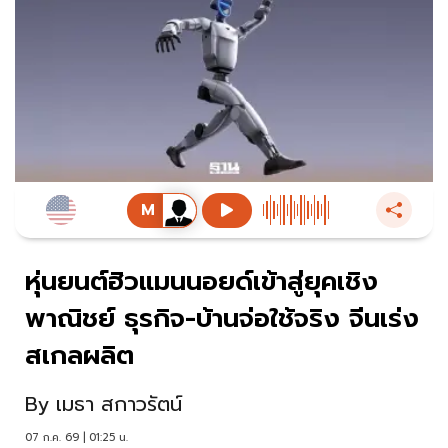
หุ่นยนต์ฮิวแมนนอยด์เข้าสู่ยุคเชิง
พาณิชย์ ธุรกิจ-บ้านจ่อใช้จริง จีนเร่ง
สเกลผลิต
By
เมธา สกาวรัตน์
07 ก.ค. 69 | 01:25 น.