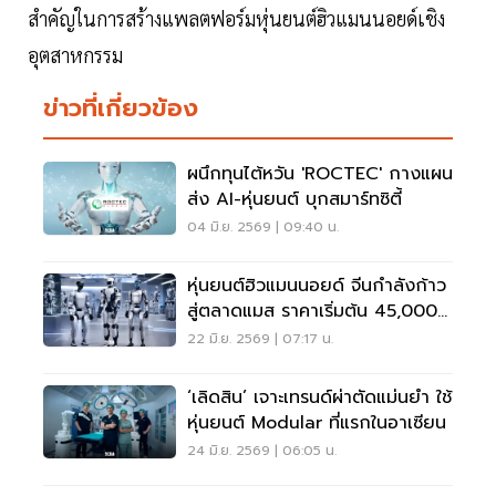
สำคัญในการสร้างแพลตฟอร์มหุ่นยนต์ฮิวแมนนอยด์เชิง
อุตสาหกรรม
ข่าวที่เกี่ยวข้อง
ผนึกทุนไต้หวัน 'ROCTEC' กางแผน
ส่ง AI-หุ่นยนต์ บุกสมาร์ทซิตี้
04 มิ.ย. 2569 | 09:40 น.
หุ่นยนต์ฮิวแมนนอยด์ จีนกำลังก้าว
สู่ตลาดแมส ราคาเริ่มต้น 45,000
บาท
22 มิ.ย. 2569 | 07:17 น.
‘เลิดสิน’ เจาะเทรนด์ผ่าตัดแม่นยำ ใช้
หุ่นยนต์ Modular ที่แรกในอาเซียน
24 มิ.ย. 2569 | 06:05 น.