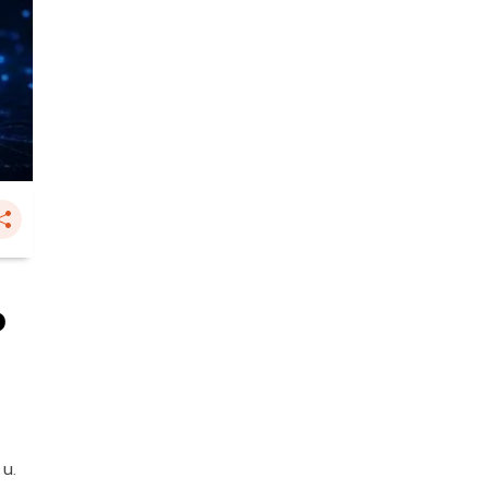
อ
 น.