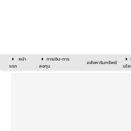
หน้า
การเงิน-การ
อสังหาริมทรัพย์
แรก
ลงทุน
นโย