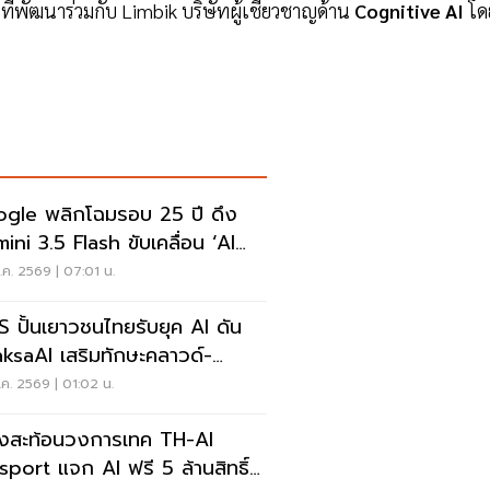
ที่พัฒนาร่วมกับ Limbik บริษัทผู้เชี่ยวชาญด้าน
Cognitive AI
โด
gle พลิกโฉมรอบ 25 ปี ดึง
ini 3.5 Flash ขับเคลื่อน ‘AI
rch’
ค. 2569 | 07:01 น.
 ปั้นเยาวชนไทยรับยุค AI ดัน
ksaAI เสริมทักษะคลาวด์-
erative AI
ค. 2569 | 01:02 น.
ยงสะท้อนวงการเทค TH-AI
sport แจก AI ฟรี 5 ล้านสิทธิ์