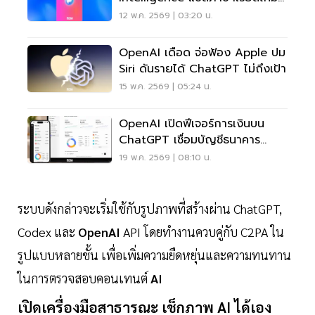
กว่า 70 ภาษา
12 พ.ค. 2569 | 03:20 น.
OpenAI เดือด จ่อฟ้อง Apple ปม
Siri ดันรายได้ ChatGPT ไม่ถึงเป้า
15 พ.ค. 2569 | 05:24 น.
OpenAI เปิดฟีเจอร์การเงินบน
ChatGPT เชื่อมบัญชีธนาคาร
วิเคราะห์ด้วย AI
19 พ.ค. 2569 | 08:10 น.
ระบบดังกล่าวจะเริ่มใช้กับรูปภาพที่สร้างผ่าน ChatGPT,
Codex และ
OpenAI
API โดยทำงานควบคู่กับ C2PA ใน
รูปแบบหลายชั้น เพื่อเพิ่มความยืดหยุ่นและความทนทาน
ในการตรวจสอบคอนเทนต์
AI
เปิดเครื่องมือสาธารณะ เช็กภาพ AI ได้เอง