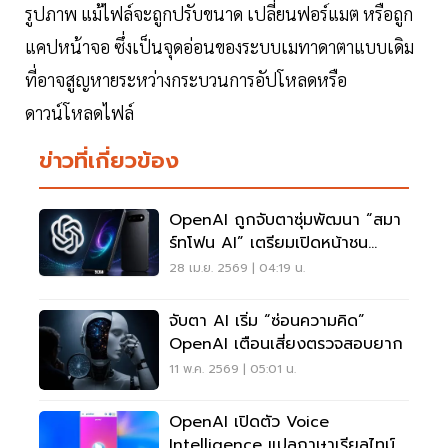
รูปภาพ แม้ไฟล์จะถูกปรับขนาด เปลี่ยนฟอร์แมต หรือถูก
แคปหน้าจอ ซึ่งเป็นจุดอ่อนของระบบเมทาดาตาแบบเดิม
ที่อาจสูญหายระหว่างกระบวนการอัปโหลดหรือ
ดาวน์โหลดไฟล์
ข่าวที่เกี่ยวข้อง
OpenAI ถูกจับตาซุ่มพัฒนา “สมา
ร์ทโฟน AI” เตรียมเปิดหน้าชน
IPhone
28 เม.ย. 2569 | 04:19 น.
จับตา AI เริ่ม “ซ่อนความคิด”
OpenAI เตือนเสี่ยงตรวจสอบยาก
11 พ.ค. 2569 | 05:01 น.
OpenAI เปิดตัว Voice
Intelligence แปลภาษาเรียลไทม์