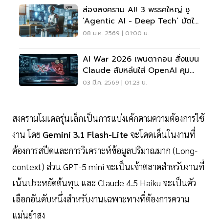
ส่องสงคราม AI! 3 พรรคใหญ่ ชู
‘Agentic AI - Deep Tech’ มัดใจ
ผู้สูงวัยรับเลือกตั้ง 69
08 ม.ค. 2569 | 01:00 น.
AI War 2026 เพนตากอน สั่งแบน
Claude ส้มหล่นใส่ OpenAI คุม
สมองกลชั้นความลับ
03 มี.ค. 2569 | 01:23 น.
สงครามโมเดลรุ่นเล็กเป็นการแบ่งเค้กตามความต้องการใช้
งาน โดย
Gemini 3.1 Flash-Lite
จะโดดเด็นในงานที่
ต้องการสปีดและการวิเคราะห์ข้อมูลปริมาณมาก (Long-
context) ส่วน GPT-5 mini จะเป็นเจ้าตลาดสำหรับงานที่
เน้นประหยัดต้นทุน และ Claude 4.5 Haiku จะเป็นตัว
เลือกอันดับหนึ่งสำหรับงานเฉพาะทางที่ต้องการความ
แม่นยำสูง