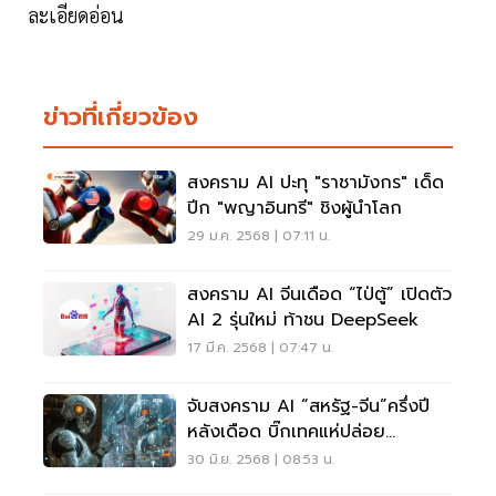
ละเอียดอ่อน
ข่าวที่เกี่ยวข้อง
สงคราม AI ปะทุ "ราชามังกร" เด็ด
ปีก "พญาอินทรี" ชิงผู้นำโลก
29 ม.ค. 2568 | 07:11 น.
สงคราม AI จีนเดือด “ไป่ตู้” เปิดตัว
AI 2 รุ่นใหม่ ท้าชน DeepSeek
17 มี.ค. 2568 | 07:47 น.
จับสงคราม AI “สหรัฐ-จีน”ครึ่งปี
หลังเดือด บิ๊กเทคแห่ปล่อย
นวัตกรรมใหม่ชิงตลาด
30 มิ.ย. 2568 | 08:53 น.