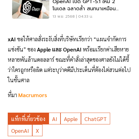
OpenAI เปิด GPT-5.1 ใหม่ 2
โมเดล ฉลาดล้ำ สนทนาเหมือน
มนุษย์มากขึ้น
13 พ.ย. 2568 | 04:33 น.
xAI
ขอให้ศาลสั่งระงับสิ่งที่บริษัทเรียกว่า “แผนจำกัดการ
แข่งขัน” ของ
Apple และ OpenAI
พร้อมเรียกค่าเสียหาย
หลายพันล้านดอลลาร์ ขณะที่คำสั่งล่าสุดของศาลยังไม่ได้ชี้
ว่าใครถูกหรือผิด แต่ระบุว่าคดีมีประเด็นที่ต้องไต่สวนต่อไป
ในชั้นศาล
ที่มา
Macrumors
แท็กที่เกี่ยวข้อง
AI
Apple
ChatGPT
OpenAI
X