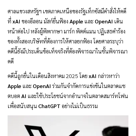
ศาลแขวงสหรัฐฯ เขตภาคเหนือของรัฐเท็กซัสมีคำสั่งให้คดี
ที่
xAI
ของอีลอน มัสก์ยื่นฟ้อง
Apple
และ
OpenAI
เดิน
หน้าต่อไป หลังผู้พิพากษา มาร์ก พิตต์แมน ปฏิเสธคำร้อง
ของทั้งสองบริษัทที่ต้องการให้ศาลยกฟ้อง โดยศาลระบุว่า
คดีนี้ยังมีประเด็นข้อเท็จจริงที่ต้องพิจารณาในชั้นพิจารณา
คดี
คดีนี้ถูกยื่นในเดือนสิงหาคม 2025 โดย
xAI
กล่าวหาว่า
Apple
และ
OpenAI
ร่วมกันจำกัดการแข่งขันในตลาดแช
ตบอต
AI
และใช้ประโยชน์จากอำนาจในตลาดสมาร์ทโฟน
เพื่อสนับสนุน
ChatGPT
อย่างไม่เป็นธรรม