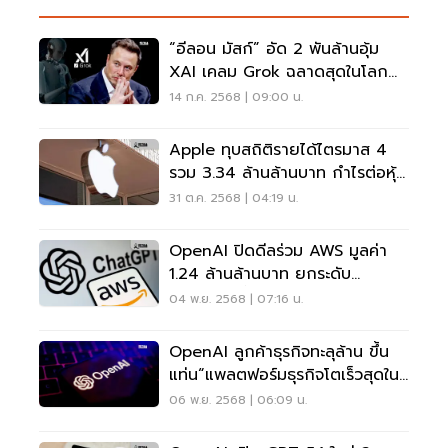
“อีลอน มัสก์” อัด 2 พันล้านอุ้ม
XAI เคลม Grok ฉลาดสุดในโลก
ลุยชิงเจ้าตลาด AI
14 ก.ค. 2568 | 09:00 น.
Apple ทุบสถิติรายได้ไตรมาส 4
รวม 3.34 ล้านล้านบาท กำไรต่อหุ้น
พุ่ง 13%
31 ต.ค. 2568 | 04:19 น.
OpenAI ปิดดีลร่วม AWS มูลค่า
1.24 ล้านล้านบาท ยกระดับ
โครงสร้างพื้นฐาน AI
04 พ.ย. 2568 | 07:16 น.
OpenAI ลูกค้าธุรกิจทะลุล้าน ขึ้น
แท่น“แพลตฟอร์มธุรกิจโตเร็วสุดใน
ประวัติศาสตร์”
06 พ.ย. 2568 | 06:09 น.