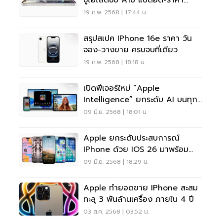
ชูไฮไลต์ชิป A18 แบตอึด-ราคา
ประหยัด
19 ก.พ. 2568 | 17:44 น.
สรุปสเปค IPhone 16e ราคา วัน
จอง-วางขาย ครบจบที่เดียว
19 ก.พ. 2568 | 18:18 น.
เปิดฟีเจอร์ใหม่ “Apple
Intelligence” ยกระดับ AI บนทุก
ดีไวซ์
09 มิ.ย. 2568 | 18:01 น.
Apple ยกระดับประสบการณ์
IPhone ด้วย IOS 26 มาพร้อม
ดีไซน์-ฟีเจอร์ใหม่
09 มิ.ย. 2568 | 18:29 น.
Apple ทำยอดขาย IPhone สะสม
ทะลุ 3 พันล้านเครื่อง ภายใน 4 ปี
03 ส.ค. 2568 | 03:52 น.