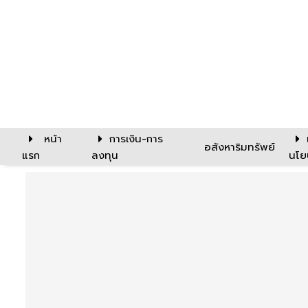
หน้า
การเงิน-การ
อสังหาริมทรัพย์
แรก
ลงทุน
นโย