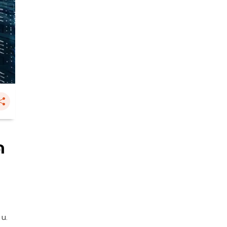
ค
 น.