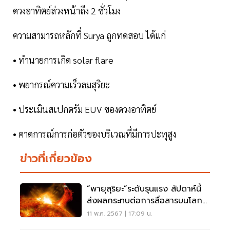
ดวงอาทิตย์ล่วงหน้าถึง 2 ชั่วโมง
ความสามารถหลักที่ Surya ถูกทดสอบ ได้แก่
• ทำนายการเกิด solar flare
• พยากรณ์ความเร็วลมสุริยะ
• ประเมินสเปกตรัม EUV ของดวงอาทิตย์
• คาดการณ์การก่อตัวของบริเวณที่มีการปะทุสูง
ข่าวที่เกี่ยวข้อง
“พายุสุริยะ”ระดับรุนแรง สัปดาห์นี้
ส่งผลกระทบต่อการสื่อสารบนโลก
อย่างไร
11 พ.ค. 2567 | 17:09 น.