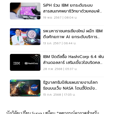
SiPH ร่วม IBM ยกระดับระบบ
สารสนเทศพยาธิวิทยาด้วยคอมพ์
ขั้นสูง-AI
19 พ.ย. 2567 | 08:04 น.
รพ.มหาราชนครเชียงใหม่ ผนึก IBM
ดึงศักยภาพ AI ยกระดับบริการ
ทางการแพทย์
13 ธ.ค. 2567 | 06:44 น.
IBM ปิดดีลซื้อ HashiCorp 6.4 พัน
ล้านดอลลาร์ เสริมเขี้ยวไฮบริดคลา
วด์-AI
28 ก.พ. 2568 | 05:37 น.
รัฐบาลทรัมป์ล้มแผนรายงานโลก
ร้อนบนเว็บ NASA โดนจี้ปิดบัง
ข้อมูล
15 ก.ค. 2568 | 17:05 น.
นักวิจัยเปรียบ Surya เสมือน “พยากรณ์อากาศสำหรับ