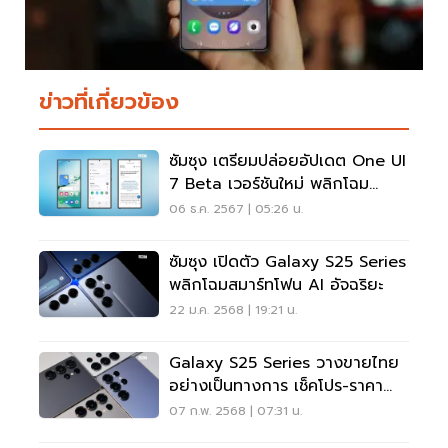
ข่าวที่เกี่ยวข้อง
ซัมซุง เตรียมปล่อยอัปเดต One UI
7 Beta เวอร์ชันใหม่ พลิกโฉม
อนาคต AI บนสมาร์ทโฟน
06 ธ.ค. 2567 | 05:26 น.
ซัมซุง เปิดตัว Galaxy S25 Series
พลิกโฉมสมาร์ทโฟน AI อัจฉริยะ
22 ม.ค. 2568 | 19:21 น.
Galaxy S25 Series วางขายไทย
อย่างเป็นทางการ เช็คโปร-ราคา
ได้ที่นี่!
07 ก.พ. 2568 | 07:31 น.