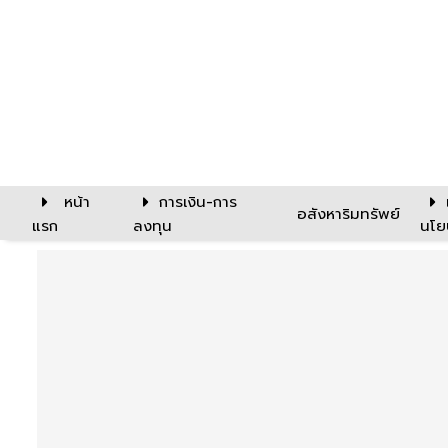
หน้า
การเงิน-การ
อสังหาริมทรัพย์
แรก
ลงทุน
นโย