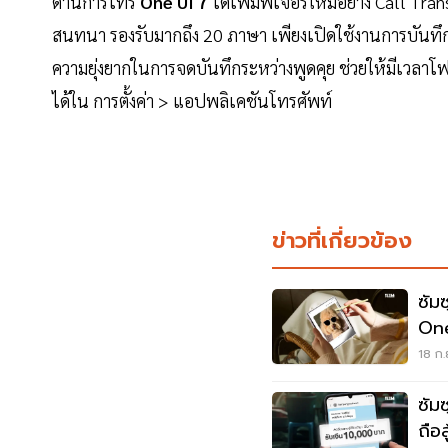
ด้านการโทร
One UI 7
ได้เพิ่มฟีเจอร์ใหม่อย่าง Call Tr
สนทนา รองรับมากถึง 20 ภาษา เพียงเปิดใช้งานการบันทึกเ
ความยุ่งยากในการจดบันทึกระหว่างพูดคุย ช่วยให้มีเวลาโฟกั
ได้ใน การตั้งค่า > แอปพลิเคชันโทรศัพท์
ข่าวที่เกี่ยวข้อง
ซัม
One UI 6
AI
18 ก.
ซัม
ถือส