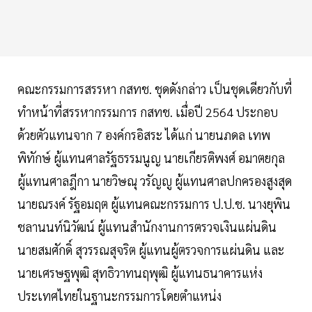
คณะกรรมการสรรหา กสทช. ชุดดังกล่าว เป็นชุดเดียวกับที่
ทำหน้าที่สรรหากรรมการ กสทช. เมื่อปี 2564 ประกอบ
ด้วยตัวแทนจาก 7 องค์กรอิสระ ได้แก่ นายนภดล เทพ
พิทักษ์ ผู้แทนศาลรัฐธรรมนูญ นายเกียรติพงศ์ อมาตยกุล
ผู้แทนศาลฎีกา นายวิษณุ วรัญญู ผู้แทนศาลปกครองสูงสุด
นายณรงค์ รัฐอมฤต ผู้แทนคณะกรรมการ ป.ป.ช. นางยุพิน
ชลานนท์นิวัฒน์ ผู้แทนสำนักงานการตรวจเงินแผ่นดิน
นายสมศักดิ์ สุวรรณสุจริต ผู้แทนผู้ตรวจการแผ่นดิน และ
นายเศรษฐพุฒิ สุทธิวาทนฤพุฒิ ผู้แทนธนาคารแห่ง
ประเทศไทยในฐานะกรรมการโดยตำแหน่ง