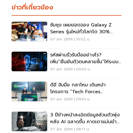
ข่าวที่เกี่ยวข้อง
ซัมซุง เผยยอดจอง Galaxy Z
Series รุ่นใหม่ทั่วโลกโต 30%
เกาหลีใต้แตะ 1.44 ล้านเครื่อง
07 ส.ค. 2569 | 10:02 น.
รหัสผ่านรั่วรับมืออย่างไร?
เพิ่ม“ยืนยันตัวตนหลายชั้น”ให้ระบบ
เดิม ไม่ต้องรื้อใหม่
07 ส.ค. 2569 | 09:03 น.
ดีอี จับมือ กลาโหม เดินหน้า
โครงการ “Tech Forces
Program”
07 ส.ค. 2569 | 09:01 น.
3 ปีข้างหน้าละเมิดข้อมูลส่วนตัวพุ่ง
หลัง AI ฉลาดขึ้น คาดเดาแม่นยำ
กว่าเดิม
07 ส.ค. 2569 | 08:17 น.