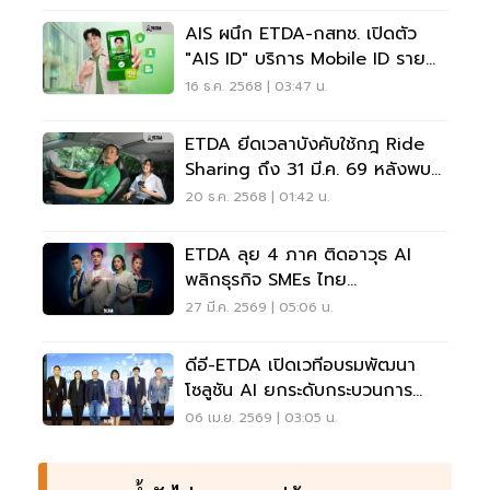
AIS ผนึก ETDA-กสทช. เปิดตัว
"AIS ID" บริการ Mobile ID ราย
แรกของไทย!
16 ธ.ค. 2568 | 03:47 น.
ETDA ยีดเวลาบังคับใช้กฎ Ride
Sharing ถึง 31 มี.ค. 69 หลังพบ
อุปสรรคหลายประการ
20 ธ.ค. 2568 | 01:42 น.
ETDA ลุย 4 ภาค ติดอาวุธ AI
พลิกธุรกิจ SMEs ไทย
เปลี่ยน“ภาระ”เป็น“กำไร”
27 มี.ค. 2569 | 05:06 น.
ดีอี-ETDA เปิดเวทีอบรมพัฒนา
โซลูชัน AI ยกระดับกระบวนการ
ยุติธรรมไทย
06 เม.ย. 2569 | 03:05 น.