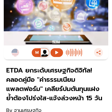
ETDA ยกระดับเศรษฐกิจดิจิทัล!
คลอดคู่มือ "ค่าธรรมเนียม
แพลตฟอร์ม" เคลียร์ปมต้นทุนแฝง
ย้ำต้องโปร่งใส-แจ้งล่วงหน้า 15 วัน
By
ฐานเศรษฐกิจ