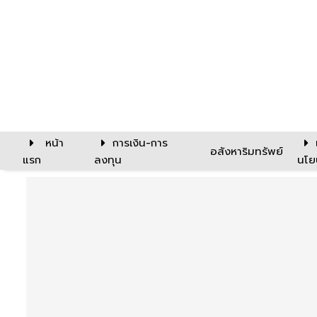
หน้า
การเงิน-การ
อสังหาริมทรัพย์
แรก
ลงทุน
นโย