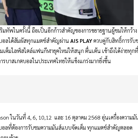
มทัพในครั้งนี้ ถือเป็นอีกก้าวสำคัญของการขยายฐานผู้ชมให้กว้าง
อลได้สัมผัสทุกแมตช์สำคัญผ่าน
AIS PLAY
ควบคู่กับสิทธิ์การรับ
็มไลฟ์สไตล์แฟนกีฬายุคใหม่ให้สนุก ตื่นเต้น เข้าถึงได้ง่ายทุกที
การบาสเกตบอลในประเทศไทยให้แข็งแกร่งมากยิ่งขึ้น
n ในวันที่ 4, 6, 10,12 และ 16 ตุลาคม 2568 อุ่นเครื่องความมัน
ที่ต้องการรับชมความมันส์แบบจัดเต็ม ทุกแมตช์สำคัญตลอด
ะกอบด้วย