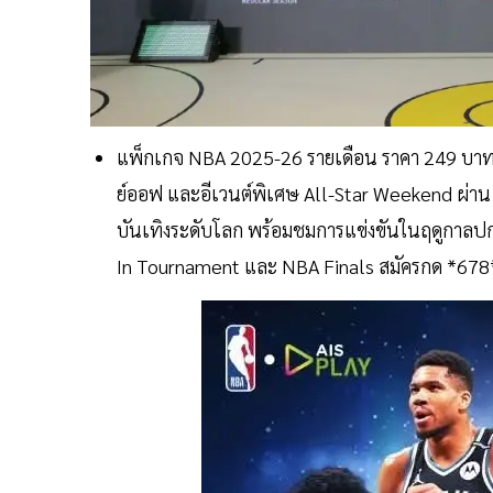
แพ็กเกจ NBA 2025-26 รายเดือน ราคา 249 บาทต่
ย์ออฟ และอีเวนต์พิเศษ All-Star Weekend ผ่า
บันเทิงระดับโลก พร้อมชมการแข่งขันในฤดูกาลปกต
In Tournament และ NBA Finals สมัครกด *678*2