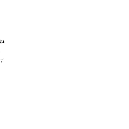
พล
ม
y-