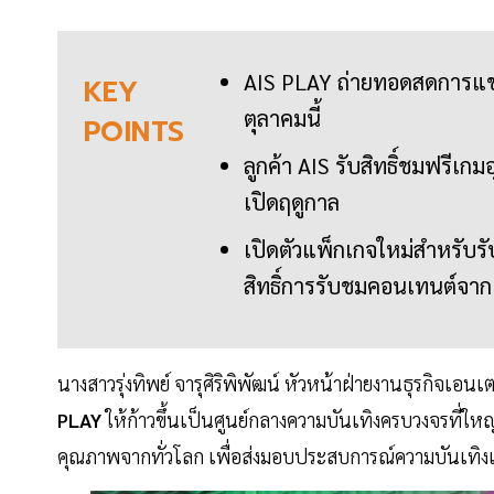
AIS PLAY ถ่ายทอดสดการแข่ง
KEY
ตุลาคมนี้
POINTS
ลูกค้า AIS รับสิทธิ์ชมฟรีเก
เปิดฤดูกาล
เปิดตัวแพ็กเกจใหม่สำหรับรั
สิทธิ์การรับชมคอนเทนต์จาก
นางสาวรุ่งทิพย์ จารุศิริพิพัฒน์ หัวหน้าฝ่ายงานธุรกิจเอน
PLAY
ให้ก้าวขึ้นเป็นศูนย์กลางความบันเทิงครบวงจรที่ใหญ
คุณภาพจากทั่วโลก เพื่อส่งมอบประสบการณ์ความบันเทิงแล