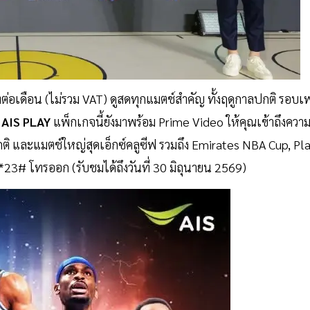
อเดือน (ไม่รวม VAT) ดูสดทุกแมตช์สำคัญ ทั้งฤดูกาลปกติ รอบเ
น
AIS PLAY
แพ็กเกจนี้ยังมาพร้อม Prime Video ให้คุณเข้าถึงควา
ิ และแมตช์ใหญ่สุดเอ็กซ์คลูซีฟ รวมถึง Emirates NBA Cup, Pla
3# โทรออก (รับชมได้ถึงวันที่ 30 มิถุนายน 2569)