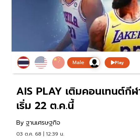
Play
AIS PLAY เติมคอนเทนต์กีฬ
เริ่ม 22 ต.ค.นี้
By
ฐานเศรษฐกิจ
03 ต.ค. 68 | 12:39 น.