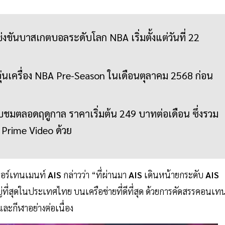
ขันบาสเกตบอลระดับโลก NBA เริ่มตั้งแต่วันที่ 22
มอุ่นเครื่อง NBA Pre-Season ในเดือนตุลาคม 2568 ก่อน
บชมตลอดฤดูกาล ราคาเริ่มต้น 249 บาทต่อเดือน ซึ่งรวม
 Prime Video ด้วย
เตอร์เทนเมนท์
AIS
กล่าวว่า “ที่ผ่านมา
AIS
เดินหน้ายกระดับ
AIS
่ที่สุดในประเทศไทย บนเครือข่ายที่ดีที่สุด ด้วยการคัดสรรคอนเทน
ะกีฬาอย่างต่อเนื่อง