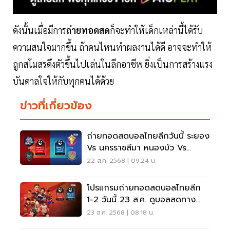
ดังนั้นเมื่อมีการ
ถ่ายทอดสด
ก็จะทำให้เด็กเหล่านี้ได้รับ
ความสนใจมากขึ้น ถ้าคนไหนทำผลงานได้ดี อาจจะทำให้
ถูกสโมสรดึงตัวขึ้นไปเล่นในลีกอาชีพ ยิ่งเป็นการสร้างแรง
บันดาลใจให้กับทุกคนได้ด้วย
ข่าวที่เกี่ยวข้อง
ถ่ายทอดสดบอลไทยลีกวันนี้ ระยอง
Vs นครราชสีมา หนองบัว Vs
เกษตรฯ AIS PLAY ยิงสด
22 ส.ค. 2568 | 09:24 น.
โปรแกรมถ่ายทอดสดบอลไทยลีก
1-2 วันนี้ 23 ส.ค. ดูบอลสดทาง
AIS PLAY
23 ส.ค. 2568 | 08:18 น.