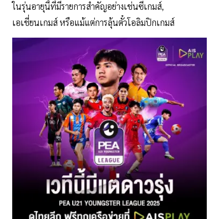
ในรุ่นอายุนี้ที่มีรายการสำคัญอย่างเช่นซีเกมส์,
เอเชี่ยนเกมส์ หรือแม้แต่การลุ้นตั๋วโอลิมปิกเกมส์