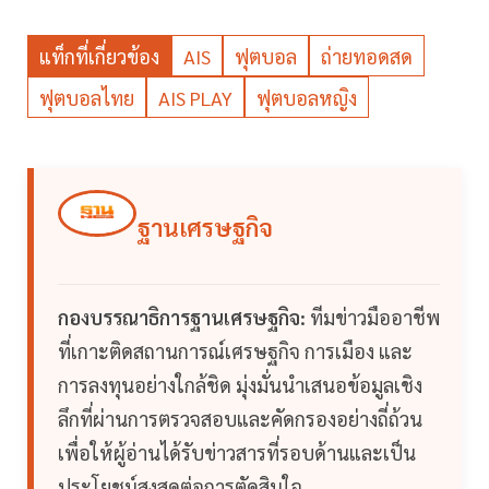
แท็กที่เกี่ยวข้อง
AIS
ฟุตบอล
ถ่ายทอดสด
ฟุตบอลไทย
AIS PLAY
ฟุตบอลหญิง
ฐานเศรษฐกิจ
กองบรรณาธิการฐานเศรษฐกิจ:
ทีมข่าวมืออาชีพ
ที่เกาะติดสถานการณ์เศรษฐกิจ การเมือง และ
การลงทุนอย่างใกล้ชิด มุ่งมั่นนำเสนอข้อมูลเชิง
ลึกที่ผ่านการตรวจสอบและคัดกรองอย่างถี่ถ้วน
เพื่อให้ผู้อ่านได้รับข่าวสารที่รอบด้านและเป็น
ประโยชน์สูงสุดต่อการตัดสินใจ