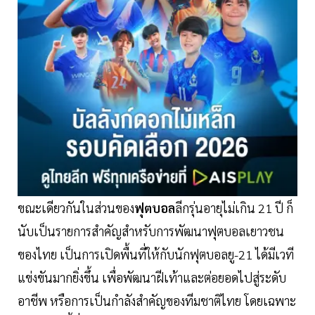
ขณะเดียวกันในส่วนของ
ฟุตบอล
ลีกรุ่นอายุไม่เกิน 21 ปี ก็
นับเป็นรายการสำคัญสำหรับการพัฒนาฟุตบอลเยาวชน
ของไทย เป็นการเปิดพื้นที่ให้กับนักฟุตบอลยู-21 ได้มีเวที
แข่งขันมากยิ่งขึ้น เพื่อพัฒนาฝีเท้าและต่อยอดไปสู่ระดับ
อาชีพ หรือการเป็นกำลังสำคัญของทีมชาติไทย โดยเฉพาะ