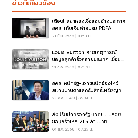
ข่าวที่เกี่ยวข้อง
เตือน! อย่าหลงเชื่อแอบอ้างประกาศ
สคส. เก็บเงินค่าอบรม PDPA
21 มิ.ย. 2568 | 10:53 น.
Louis Vuitton คาดเหตุการณ์
ข้อมูลลูกค้ารั่วหลายประเทศ เชื่อม
โยงกลุ่ม ShinyHunters
18 ก.ค. 2568 | 07:59 น.
สคส. ผนึกรัฐ-เอกชนปิดช่องโหว่
สแกนม่านตาแลกรับสิทธิ์เหรียญคริ
ปโต
23 ก.ค. 2568 | 05:34 น.
สั่งปรับปกครองรัฐ-เอกชน ปล่อย
ข้อมูลรั่วไหล 21.5 ล้านบาท
01 ส.ค. 2568 | 07:25 น.