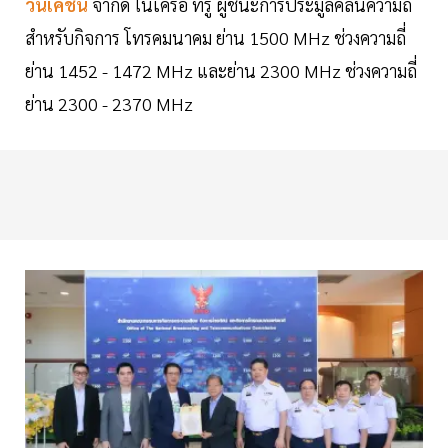
วนิเคชั่น
จำกัด ในเครือ ทรู ผู้ชนะการประมูลคลื่นความถี่
สำหรับกิจการ โทรคมนาคม ย่าน 1500 MHz ช่วงความถี่
ย่าน 1452 - 1472 MHz และย่าน 2300 MHz ช่วงความถี่
ย่าน 2300 - 2370 MHz