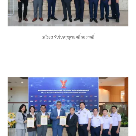
เอไเอส รับใบอนุญาตคลื่นความถี่