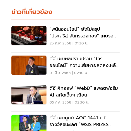
ข่าวที่เกี่ยวข้อง
“พนันออนไลน์” ยังไม่สรุป
“ประเสริฐ จันทรรวงทอง" เผยรอ
ถกอีกรอบ
25 ก.พ. 2568 | 01:30 น.
ดีอี เผยผลปราบปราม “โจร
ออนไลน์” ความเสียหายลดลงเหลือ
30-40 ล้านบาทต่อวัน
01 มิ.ย. 2568 | 02:10 น.
ดีอี คิกออฟ “WebD” แพลตฟอร์ม
AI สกัดเว็บฯ เถื่อน
05 ก.ค. 2568 | 02:30 น.
ดีอี เผยศูนย์ AOC 1441 คว้า
รางวัลชนะเลิศ “WSIS PRIZES