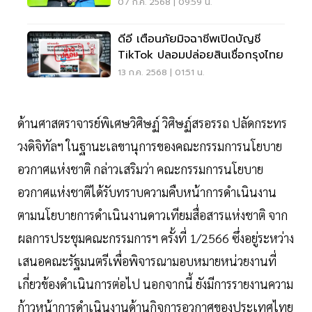
2025” จาก ITU
07 ก.ค. 2568 | 09:59 น.
ดีอี เตือนภัยมิจฉาชีพเปิดบัญชี
TikTok ปลอมปล่อยสินเชื่อกรุงไทย
13 ก.ค. 2568 | 01:51 น.
ด้านศาสตราจารย์พิเศษวิศิษฏ์ วิศิษฏ์สรอรรถ ปลัดกระทร
วงดิจิทัลฯ ในฐานะเลขานุการของคณะกรรมการนโยบาย
อวกาศแห่งชาติ กล่าวเสริมว่า คณะกรรมการนโยบาย
อวกาศแห่งชาติได้รับทราบความคืบหน้าการดำเนินงาน
ตามนโยบายการดำเนินงานดาวเทียมสื่อสารแห่งชาติ จาก
ผลการประชุมคณะกรรมการฯ ครั้งที่ 1/2566 ซึ่งอยู่ระหว่าง
เสนอคณะรัฐมนตรีเพื่อพิจารณามอบหมายหน่วยงานที่
เกี่ยวข้องดำเนินการต่อไป นอกจากนี้ ยังมีการรายงานความ
ก้าวหน้าการดำเนินงานด้านกิจการอวกาศของประเทศไทย