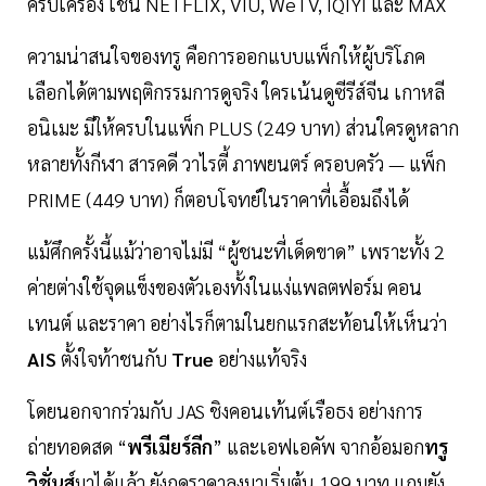
ครบเครื่อง เช่น NETFLIX, VIU, WeTV, IQIYI และ MAX
ความน่าสนใจของทรู คือการออกแบบแพ็กให้ผู้บริโภค
เลือกได้ตามพฤติกรรมการดูจริง ใครเน้นดูซีรีส์จีน เกาหลี
อนิเมะ มีให้ครบในแพ็ก PLUS (249 บาท) ส่วนใครดูหลาก
หลายทั้งกีฬา สารคดี วาไรตี้ ภาพยนตร์ ครอบครัว — แพ็ก
PRIME (449 บาท) ก็ตอบโจทย์ในราคาที่เอื้อมถึงได้
แม้ศึกครั้งนี้แม้ว่าอาจไม่มี “ผู้ชนะที่เด็ดขาด” เพราะทั้ง 2
ค่ายต่างใช้จุดแข็งของตัวเองทั้งในแง่แพลตฟอร์ม คอน
เทนต์ และราคา อย่างไรก็ตามในยกแรกสะท้อนให้เห็นว่า
AIS
ตั้งใจท้าชนกับ
True
อย่างแท้จริง
โดยนอกจากร่วมกับ JAS ชิงคอนเท้นต์เรือธง อย่างการ
ถ่ายทอดสด “
พรีเมียร์ลีก
” และเอฟเอคัพ จากอ้อมอก
ทรู
วิชั่นส์
มาได้แล้ว ยังกดราคาลงมาเริ่มต้น 199 บาท แถมยัง