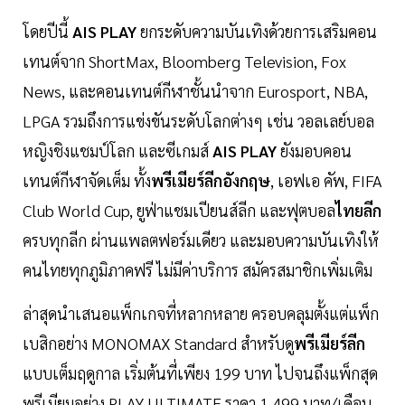
โดยปีนี้
AIS PLAY
ยกระดับความบันเทิงด้วยการเสริมคอน
เทนต์จาก ShortMax, Bloomberg Television, Fox
News, และคอนเทนต์กีฬาชั้นนำจาก Eurosport, NBA,
LPGA รวมถึงการแข่งขันระดับโลกต่างๆ เช่น วอลเลย์บอล
หญิงชิงแชมป์โลก และซีเกมส์
AIS PLAY
ยังมอบคอน
เทนต์กีฬาจัดเต็ม ทั้ง
พรีเมียร์ลีกอังกฤษ
, เอฟเอ คัพ, FIFA
Club World Cup, ยูฟ่าแชมเปียนส์ลีก และฟุตบอล
ไทยลีก
ครบทุกลีก ผ่านแพลตฟอร์มเดียว และมอบความบันเทิงให้
คนไทยทุกภูมิภาคฟรี ไม่มีค่าบริการ สมัครสมาชิกเพิ่มเติม
ล่าสุดนำเสนอแพ็กเกจที่หลากหลาย ครอบคลุมตั้งแต่แพ็ก
เบสิกอย่าง MONOMAX Standard สำหรับดู
พรีเมียร์ลีก
แบบเต็มฤดูกาล เริ่มต้นที่เพียง 199 บาท ไปจนถึงแพ็กสุด
พรีเมียมอย่าง PLAY ULTIMATE ราคา 1,499 บาท/เดือน