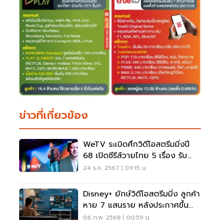
ข่าวที่เกี่ยวข้อง
WeTV ระเบิดศึกวิดีโอสตรีมมิ่งปี
68 เปิดซีรีส์วายไทย 5 เรื่อง รับ
กระแสโต 14%
24 ธ.ค. 2567 | 09:15 น.
Disney+ ยักษ์วิดีโอสตรีมมิ่ง ลูกค้า
หาย 7 แสนราย หลังประกาศขึ้น
ราคา
06 ก.พ. 2568 | 00:59 น.