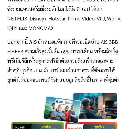
ซึ่งรวมแอป
สตรีมมิ่ง
ระดับโลกไว้ถึง 7 แอป ได้แก่
NETFLIX, Disney+ Hotstar, Prime Video, VIU, WeTV,
iQIYI และ MONOMAX
นอกจากนี้
AIS
ยังเสนอแพ็กเกจที่รวมเน็ตบ้าน AIS 3BB
FIBRE3 ความเร็วสูงเริ่มต้น 699 บาท/เดือน พร้อมสิทธิ์ดู
พรีเมียร์ลีก
ทั้งฤดูกาลฟรีอีกด้วย รวมถึงแพ็กเกจเฉพาะ
สำหรับธุรกิจ เช่น ผับ บาร์ และร้านอาหาร ที่ต้องการให้
ลูกค้าได้ชมคอนเทนต์กีฬาแบบถูกลิขสิทธิ์ในราคาที่คุ้มค่า