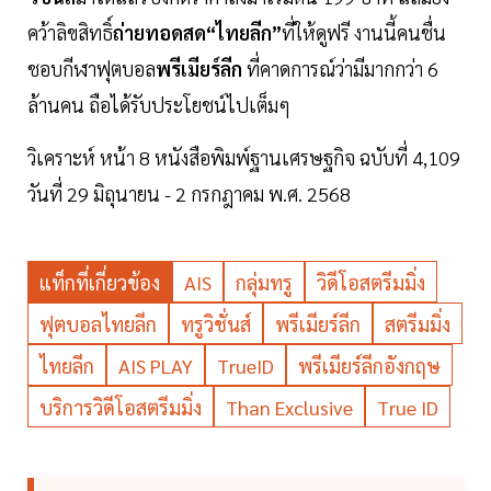
คว้าลิขสิทธิ์
ถ่ายทอดสด“ไทยลีก”
ที่ให้ดูฟรี งานนี้คนชื่น
ชอบกีฬาฟุตบอล
พรีเมียร์ลีก
ที่คาดการณ์ว่ามีมากกว่า 6
ล้านคน ถือได้รับประโยชน์ไปเต็มๆ
วิเคราะห์ หน้า 8 หนังสือพิมพ์ฐานเศรษฐกิจ ฉบับที่ 4,109
วันที่ 29 มิถุนายน - 2 กรกฎาคม พ.ศ. 2568
แท็กที่เกี่ยวข้อง
AIS
กลุ่มทรู
วิดีโอสตรีมมิ่ง
ฟุตบอลไทยลีก
ทรูวิชั่นส์
พรีเมียร์ลีก
สตรีมมิ่ง
ไทยลีก
AIS PLAY
TrueID
พรีเมียร์ลีกอังกฤษ
บริการวิดีโอสตรีมมิ่ง
Than Exclusive
True ID