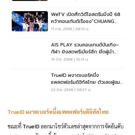
WeTV เปิดศึกวิดีโอสตรีมมิ่งปี 68
คว้าคอนเท้นต์เรือธง“CHUANG
Asia Season 2”
11 ก.พ. 2568 | 08:13 น.
AIS PLAY รวบคอนเทนต์บันเทิง–
กีฬา ยิงสดพรีเมียร์ลีก ยึดผู้นำ
บริการสตรีมมิ่ง
19 มิ.ย. 2568 | 10:13 น.
TrueID ผงาดเบอร์หนึ่ง
แพลตฟอร์มดิจิทัลไทย ตัวเลขผู้ชม
13 ล้านคน
23 มิ.ย. 2568 | 08:37 น.
TrueID ผงาดเบอร์หนึ่งแพลตฟอร์มดิจิทัลไทย
ขณะที่
TrueID
ออกมาโชว์ตัวเลขล่าสุดจากการจัดอันดับ