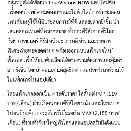
กลุ่มทรู ยังได้พัฒนา
TrueVisions NOW
แอปใหม่ขึ้น
เพื่อตอบโจทย์ความต้องการและไลฟ์สไตล์การรับชมคอน
เทนต์ของผู้ใช้ให้มีประสบการณ์ที่ดี และสะดวกยิ่งขึ้น นำ
เสนอคอนเทนต์ที่หลากหลาย ทั้งช่องทีวีดังจากทั่วโลก
กีฬา ภาพยนตร์ ซีรีส์ อนิเมะ สารคดี ข่าว และรายการ
พิเศษถ่ายทอดสดต่าง ๆ พร้อมออกแบบแพ็กเกจใหม่
ทั้งหมด เพื่อให้สมาชิกเลือกได้ตามความต้องการและคุ้มค่า
มากยิ่งขึ้น โดยนำคอนเทนต์สุดฮิตจากแอปพาร์เนอร์รวมไว้
ในแพ็กเกจในแอปเดียว
โดยแพ็กเกจออกเป็น 4 ระดับราคา ไล่ตั้งแต่ POP (119
บาท/เดือน) สำหรับคนชอบซีรีส์ไทย หนัง และกีฬาเบาๆ
ไปจนถึงแพ็กเกจระดับพรีเมียมอย่าง MAX (2,155 บาท/
เดือน) ที่รวมทั้งกีฬาใหญ่ทั่วโลกและแอปสตรีมมิงดังแบบ