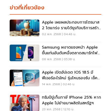
ข่าวที่เกี่ยวข้อง
Apple เผยผลประกอบการไตรมาส
2 โตแกร่ง รายได้ธุรกิจบริการสร้าง
สถิติใหม่
02 พ.ค. 2568 | 04:46 น.
Samsung ผงาดแซงหน้า Apple
ขึ้นแท่นอันดับหนึ่งตลาดสมาร์ทโฟน
โลก
06 พ.ค. 2568 | 05:38 น.
Apple เปิดอัปเดต IOS 18.5 มี
ฟีเจอร์อะไรใหม่ รุ่นไหนรองรับ เช็ค
ได้ที่นี่!
14 พ.ค. 2568 | 02:46 น.
ทรัมป์ขู่เก็บภาษี IPhone 25% หาก
Apple ไม่ย้ายมาผลิตในสหรัฐฯ
23 พ.ค. 2568 | 12:10 น.