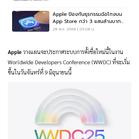
Apple ป้องกันธุรกรรมฉ้อโกงบน
App Store กว่า 3 แสนล้านบาท
ใน 5 ปี
28 พ.ค. 2568 | 05:08 น.
Apple
วางแผนจะประกาศระบบการตั้งชื่อใหม่นี้ในงาน
Worldwide Developers Conference (WWDC) ที่จะเริ่ม
ขึ้นในวันจันทร์ที่ 9 มิถุนายนนี้