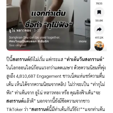
ปีนี้
สงกรานต์
ยังไม่เริ่ม แต่กระแส “
ท่าเต้นวันสงกรานต์
”
ในโลกออนไลน์ร้อนแรงกว่าแดดเมษา! ด้วยความนิยมที่พุ่ง
สูงถึง 4,810,687 Engagement ชาวเน็ตแห่แชร์ความตื่น
เต้น เห็นได้จากความนิยมจากคลิป ไม่ว่าจะเป็น “ท่ากุไม่
ฟัง” ท่าเต้นจาก อูโน่ หลาวทอง หรือ คุณอิงฟ้าเต้น“จะ
สงกรานต์
แล้วติ” นอกจากนี้ยังมีข้อความจากชาว
TikToker ว่า “
สงกรานต์
นี้มีท่าเต้นกันรึยัง?”“แจกท่าเต้น