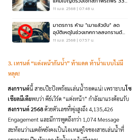
แคมเปญตรวจเช็กสภาพรถฟรี 33
รายการ
11 เม.ย. 2568 | 07:48 น.
มาตรการ ห้าม "เมาแล้วขับ" ลด
อุบัติเหตุในช่วงเทศกาลสงกรานต์
2568
11 เม.ย. 2568 | 07:57 น.
3. เทรนด์ “แต่งหน้ากันน้ำ” ท้าแดด ท้าน้ำแบบไม่มี
หลุด!
สงกรานต์
นี้ สายเป๊ะปังพร้อมเล่นน้ำรอดแน่! เพราะบน
โซ
เชียลมีเดีย
พบว่า คีย์เวิร์ด “แต่งหน้า” กำลังมาแรงต้อนรับ
สงกรานต์ 2568
ด้วยตัวเลขที่พุ่งสูงถึง 4,135,426
Engagement และมีการพูดถึงกว่า 1,074 Message
สะท้อนว่าเมคอัพยังคงเป็นไอเทมคู่ใจของสายเล่นน้ำที่
อยากสวยเป๊ะ ท้าแดด ท้าน้ำแบบไม่มีหลุด!