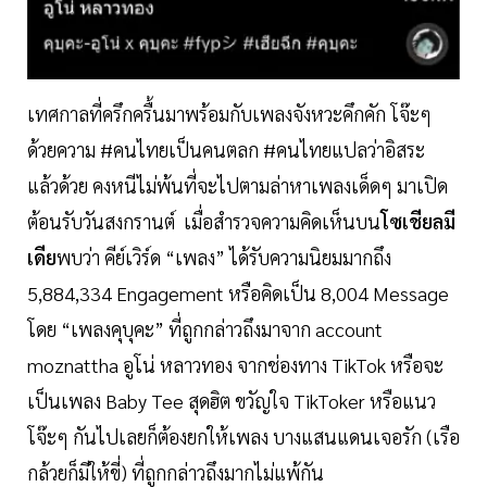
เทศกาลที่ครึกครื้นมาพร้อมกับเพลงจังหวะคึกคัก โจ๊ะๆ
ด้วยความ #คนไทยเป็นคนตลก #คนไทยแปลว่าอิสระ
แล้วด้วย คงหนีไม่พ้นที่จะไปตามล่าหาเพลงเด็ดๆ มาเปิด
ต้อนรับวันสงกรานต์ เมื่อสำรวจความคิดเห็นบน
โซเชียลมี
เดีย
พบว่า คีย์เวิร์ด “เพลง” ได้รับความนิยมมากถึง
5,884,334 Engagement หรือคิดเป็น 8,004 Message
โดย “เพลงคุบุคะ” ที่ถูกกล่าวถึงมาจาก account
moznattha อูโน่ หลาวทอง จากช่องทาง TikTok หรือจะ
เป็นเพลง Baby Tee สุดฮิต ขวัญใจ TikToker หรือแนว
โจ๊ะๆ กันไปเลยก็ต้องยกให้เพลง บางแสนแดนเจอรัก (เรือ
กล้วยก็มีให้ขี่) ที่ถูกกล่าวถึงมากไม่แพ้กัน