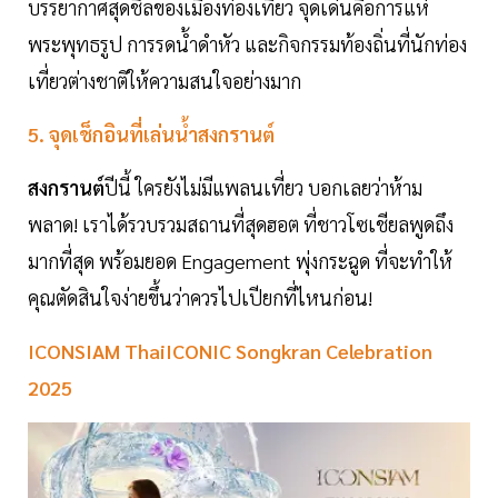
บรรยากาศสุดชิลของเมืองท่องเที่ยว จุดเด่นคือการแห่
พระพุทธรูป การรดน้ำดำหัว และกิจกรรมท้องถิ่นที่นักท่อง
เที่ยวต่างชาติให้ความสนใจอย่างมาก
5. จุดเช็กอินที่เล่นน้ำสงกรานต์
สงกรานต์
ปีนี้ ใครยังไม่มีแพลนเที่ยว บอกเลยว่าห้าม
พลาด! เราได้รวบรวมสถานที่สุดฮอต ที่ชาวโซเชียลพูดถึง
มากที่สุด พร้อมยอด Engagement พุ่งกระฉูด ที่จะทำให้
คุณตัดสินใจง่ายขึ้นว่าควรไปเปียกที่ไหนก่อน!
ICONSIAM ThaiICONIC Songkran Celebration
2025