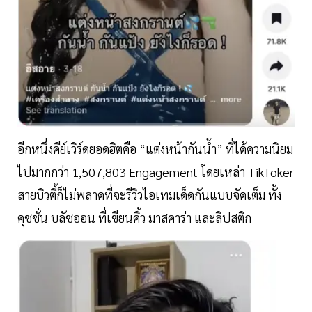
อีกหนึ่งคีย์เวิร์ดยอดฮิตคือ “แต่งหน้ากันน้ำ” ที่ได้ความนิยม
ไปมากกว่า 1,507,803 Engagement โดยเหล่า TikToker
สายบิวตี้ก็ไม่พลาดที่จะรีวิวไอเทมเด็ดกันแบบจัดเต็ม ทั้ง
คุชชั่น บลัชออน ที่เขียนคิ้ว มาสคาร่า และลิปสติก