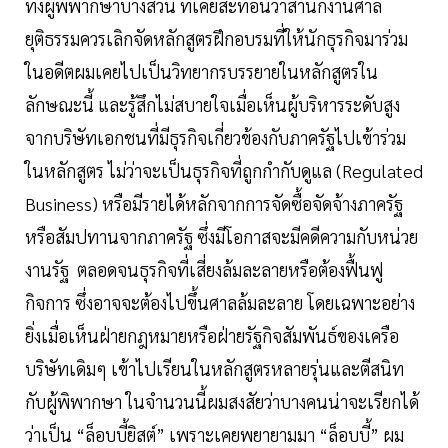
ทั้งผู้พิพากษาบางส่วน ที่เคยสะท้อนว่าสำนักงานศาล
ยุติธรรมควรเลิกจัดหลักสูตรฝึกอบรมที่ให้นักธุรกิจมาร่วม
ในอดีตผมเคยไปเป็นวิทยากรบรรยายในหลักสูตรใน
ลักษณะนี้ และรู้สึกไม่สบายใจเมื่อเห็นผู้บริหารระดับสูง
จากบริษัทเอกชนที่มีธุรกิจเกี่ยวข้องกับภาครัฐไปเข้าร่วม
ในหลักสูตร ไม่ว่าจะเป็นธุรกิจที่ถูกกำกับดูแล (Regulated
Business) หรือมีรายได้หลักจากการจัดซื้อจัดจ้างภาครัฐ
หรือสัมปทานจากภาครัฐ ซึ่งมีโอกาสจะมีคดีความกับหน่วย
งานรัฐ ตลอดจนธุรกิจที่เสี่ยงล้มละลายหรือต้องฟื้นฟู
กิจการ ซึ่งอาจจะต้องไปขึ้นศาลล้มละลาย โดยเฉพาะอย่าง
ยิ่งเมื่อเห็นฝ่ายกฎหมายหรือฝ่ายรัฐกิจสัมพันธ์ของเครือ
บริษัทเดิมๆ เข้าไปเรียนในหลักสูตรหลายรุ่นและตีสนิท
กับผู้พิพากษา ในจำนวนนี้ผมสงสัยว่าบางคนน่าจะเรียกได้
ว่าเป็น “ล็อบบี้ยิสต์” เพราะเคยพยายามมา “ล็อบบี้” ผม