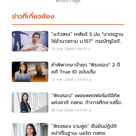
พิรงรอง รามสูต
ข่าวที่เกี่ยวข้อง
“แก้วสรร” เคลียร์ 5 ปม "มาตรฐาน
ใช้อำนาจตาม ม.157" กรณีทรูไอดี
VS พิรงรอง
10 ก.พ. 2568 | 09:33 น.
คำพิพากษาจำคุก "พิรงรอง" 2 ปี
คดี True ID ฉบับเต็ม
12 ก.พ. 2568 | 09:40 น.
“พิรงรอง" เผยแพลตฟอร์มดิจิทัล
แห่งชาติ กสทช. ทำการศึกษาเสร็จ
แล้ว
18 ก.พ. 2568 | 07:47 น.
“พิรงรอง รามสูต” ยืนยันปฏิบัติ
หน้าที่ในฐานะ บอร์ด กสทช.