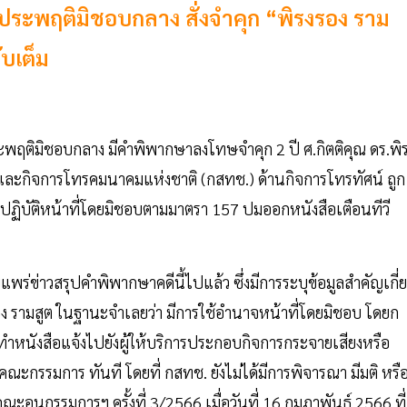
ะพฤติมิชอบกลาง สั่งจำคุก “พิรงรอง ราม
ับเต็ม
ะพฤติมิชอบกลาง มีคำพิพากษาลงโทษจำคุก 2 ปี ศ.กิตติคุณ ดร.พิ
 และกิจการโทรคมนาคมแห่งชาติ (กสทช.) ด้านกิจการโทรทัศน์ ถูก
นปฏิบัติหน้าที่โดยมิชอบตามมาตรา 157 ปมออกหนังสือเตือนทีวี
่ข่าวสรุปคำพิพากษาคดีนี้ไปแล้ว ซึ่งมีการระบุข้อมูลสำคัญเกี่
ง รามสูต ในฐานะจำเลยว่า มีการใช้อํานาจหน้าที่โดยมิชอบ โดยก
 ทําหนังสือแจ้งไปยังผู้ให้บริการประกอบกิจการกระจายเสียงหรือ
กรรมการ ทันที โดยที่ กสทช. ยังไม่ได้มีการพิจารณา มีมติ หรื
 คณะอนุกรรมการฯ ครั้งที่ 3/2566 เมื่อวันที่ 16 กุมภาพันธ์ 2566 ที่