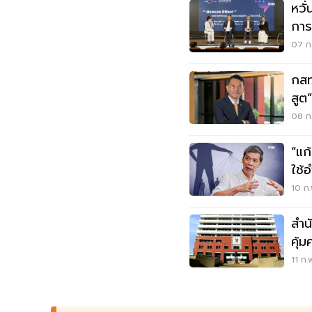
หวั
การ
ลอ
07 ก.
กสท
สูต”
08 ก
“แก
ใช้
VS 
10 ก.
สำน
คุ้มคร
โยง
11 ก.