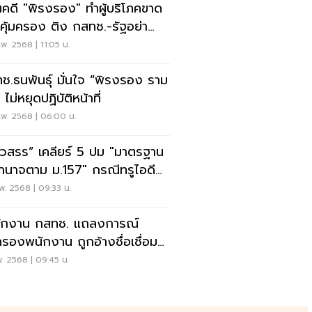
่นคดี "พิรงรอง" ทำผู้บริโภคขาด
คุ้มครอง ติง กสทช.-รัฐอย่า
ยแพประชาชน
พ. 2568 | 11:05 น.
ช.ธนพันธุ์ มั่นใจ “พิรงรอง ราม
 ไม่หยุดปฏิบัติหน้าที่
.พ. 2568 | 06:00 น.
้วสรร” เคลียร์ 5 ปม "มาตรฐาน
อำนาจตาม ม.157" กรณีทรูไอดี
พิรงรอง
พ. 2568 | 09:33 น.
ักงาน กสทช. แถลงการณ์
องพนักงาน ถูกอ้างชื่อเชื่อม
คดี “พิรงรอง”
พ. 2568 | 09:45 น.