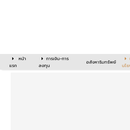
หน้า
การเงิน-การ
อสังหาริมทรัพย์
แรก
ลงทุน
นโย