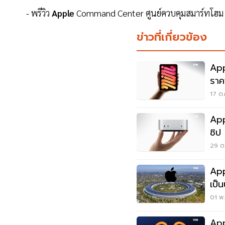
- พรีวิว
Apple
Command Center ศูนย์ควบคุมสมาร์ทโฮม 
ข่าวที่เกี่ยวข้อง
App
ราค
17 ต.
App
ชิป
20
29 ต.
Apple ฟันรายได้
01 พ.
App