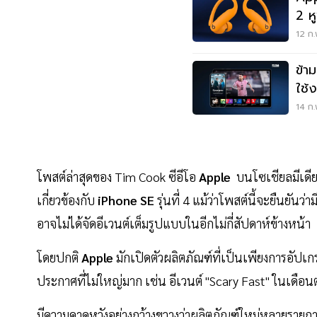
2 หูฟังไร้สายวัดชีพจรตัวแรกของ
โลก
12 ก.
ข้ามค่่าย! แอ
ใช้
14 ก.
โพสต์ล่าสุดของ Tim Cook ซีอีโอ
Apple
บนโซเชียลมีเดีย
เกี่ยวข้องกับ
iPhone SE
รุ่นที่ 4 แม้ว่าโพสต์นี้จะยืนยันว
อาจไม่ได้จัดอีเวนต์เต็มรูปแบบในอีกไม่กี่สัปดาห์ข้างหน้า
โดยปกติ
Apple
มักเปิดตัวผลิตภัณฑ์ที่เป็นเพียงการอัปเก
ประกาศที่ไม่ใหญ่มาก เช่น อีเวนต์ "Scary Fast" ในเดือ
มีความคาดหวังอย่างกว้างขวางว่าผลิตภัณฑ์ใหม่หลายรายการก