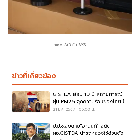
ระบบ NCDC GNSS
ข่าวที่เกี่ยวข้อง
GISTDA ย้อน 10 ปี สถานการณ์
ฝุ่น PM2.5 จุดความร้อนของไทยน่า
เป็นห่วง
21 มี.ค. 2567 | 06:00 น.
ป.ป.ช.ลงดาบ"อานนท์" อดีต
ผอ.GISTDA นำรถหลวงใช้ส่วนตัว