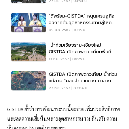
เกือบ 2 ปี
27 มิ.ย. 2567 | 04:54 น.
"ดีพร้อม-GISTDA" หนุนเศรษฐกิจ
อวกาศดันอุตสาหกรรมไทยสู่โลก
อนาคต
09 ส.ค. 2567 | 10:15 น.
น้ำท่วมเชียงราย-เชียงใหม่
GISTDA เปิดภาพดาวเทียมพื้นที่
เสียหาย 86,438 ไร่
13 ก.ย. 2567 | 06:25 น.
GISTDA เปิดภาพดาวเทียม น้ำท่วม
แม่สาย โคลนจำนวนมาก มาจาก
ไหน
27 ก.ย. 2567 | 07:04 น.
GISTDA ย้ำว่า การพัฒนาระบบนี้จะช่วยเพิ่มประสิทธิภาพ
และลดความเสี่ยงในหลายอุตสาหกรรม รวมถึงเสริมความ
มั่นคงของประเทศในระยะยาว