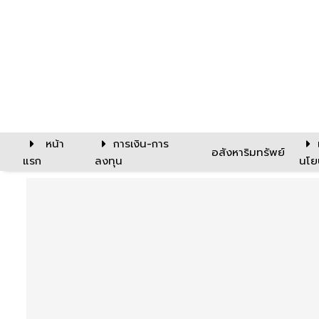
หน้า
การเงิน-การ
อสังหาริมทรัพย์
แรก
ลงทุน
นโย