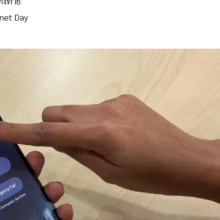
้งท้าย
rnet Day