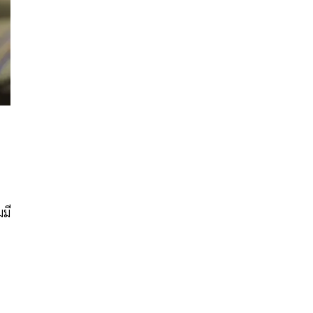
มมี
ร