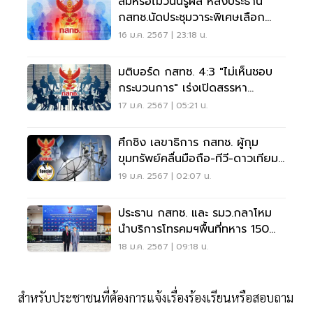
ล่มหรือไม่วันนี้รู้ผล หลังประธาน
กสทช.นัดประชุมวาระพิเศษเลือก
เลขาธิการ
16 ม.ค. 2567 | 23:18 น.
มติบอร์ด กสทช. 4:3 "ไม่เห็นชอบ
กระบวนการ" เร่งเปิดสรรหา
เลขาธิการรอบใหม่
17 ม.ค. 2567 | 05:21 น.
ศึกชิง เลขาธิการ กสทช. ผู้กุม
ขุมทรัพย์คลื่นมือถือ-ทีวี-ดาวเทียม
แสนล้าน
19 ม.ค. 2567 | 02:07 น.
ประธาน กสทช. และ รมว.กลาโหม
นำบริการโทรคมฯพื้นที่ทหาร 150
แห่ง
18 ม.ค. 2567 | 09:18 น.
สำหรับประชาชนที่ต้องการแจ้งเรื่องร้องเรียนหรือสอบถาม