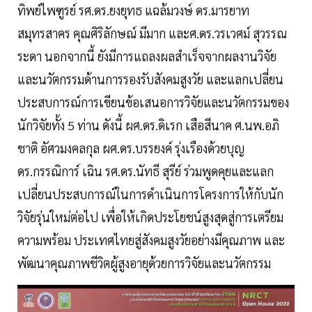
ทิพย์ไพฑูรย์ รศ.ดร.ยงยุทธ แฉล้มวงษ์ ดร.มารยาท
สมุทรสาคร คุณศิริลักษณ์ มีมาก และศ.ดร.วรเวศม์ สุวรรณ
ระดา นอกจากนี้ ยังมีการแถลงผลสำเร็จจากผลงานวิจัย
และนวัตกรรมด้านการรองรับสังคมสูงวัย และแลกเปลี่ยน
ประสบการณ์การเขียนข้อเสนอการวิจัยและนวัตกรรมของ
นักวิจัยทั้ง 5 ท่าน ดังนี้ ผศ.ดร.ดิเรก เสือสีนาค ศ.นพ.อภิ
ชาติ อัศวมงคลกุล ผศ.ดร.บรรยงค์ รุ่งเรืองด้วยบุญ
ดร.กรรณิการ์ เฉิน รศ.ดร.นัทธี สุรีย์ ร่วมพูดคุยและแลก
เปลี่ยนประสบการณ์ในการดำเนินการโครงการให้กับนัก
วิจัยรุ่นใหม่ต่อไป เพื่อให้เกิดประโยชน์สูงสุดสู่การเตรียม
ความพร้อม ประเทศไทยสู่สังคมสูงวัยอย่างมีคุณภาพ และ
พัฒนาคุณภาพชีวิตผู้สูงอายุด้วยการวิจัยและนวัตกรรม