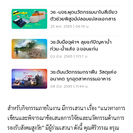
วช.-มจธ.ผุดนวัตกรรมนาโนสีเขียว
ตัวช่วยพิสูจน์ปลอมแปลงเอกสาร
25 พ.ค. 2565 | 06:19 น.
วช.จับมือจุฬาฯ ลุยแก้ปัญหาน้ำ
ท่วม-น้ำแล้ง จ.ขอนแก่น
02 มิ.ย. 2565 | 11:57 น.
วช.ดันนวัตกรรมกราฟีน วัสดุแห่ง
อนาคต รุกอุตสาหกรรมอาหาร
08 มิ.ย. 2565 | 11:44 น.
สำหรับกิจกรรมภายในงาน มีการเสวนา เรื่อง “แนวทางการ
เขียนและพิจารณาข้อเสนอการวิจัยและนวัตกรรมด้านการ
รองรับสังคมสูงวัย” มีผู้ร่วมเสวนา ดังนี้ คุณศิริวรรณ อรุณ