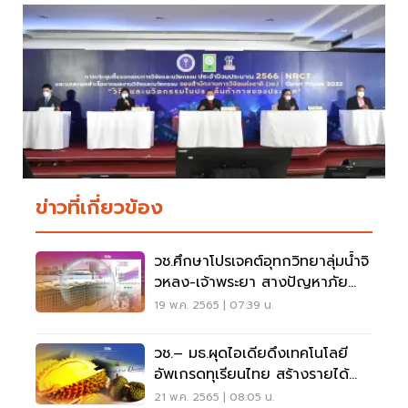
ข่าวที่เกี่ยวข้อง
วช.ศึกษาโปรเจคต์อุทกวิทยาลุ่มน้ำจิ
วหลง-เจ้าพระยา สางปัญหาภัย
ธรรมชาติ
19 พ.ค. 2565 | 07:39 น.
วช.– มธ.ผุดไอเดียดึงเทคโนโลยี
อัพเกรดทุเรียนไทย สร้างรายได้
เกษตรกร
21 พ.ค. 2565 | 08:05 น.