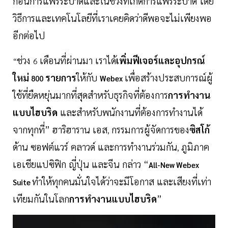
ก่อนการแพร่ระบาดและในช่วงที่เกิดการแพร่ระบาด โดย
วิธีการและเทคโนโลยีที่เราเคยคิดว่าดีพอจะไม่เพียงพอ
อีกต่อไป
ช่วง
เดือนที่ผ่านมา เราได้
เพิ่มฟีเจอร์และอุปกรณ์
“
6
ใหม่
รายการ
ให้กับ
เพื่อสร้างประสบการณ์ผู้
800
Webex
ใช้ที่ยืดหยุ่นมากที่สุดสำหรับธุรกิจที่ต้องการ
การทำงาน
แบบไฮบริด
และสำหรับพนักงานที่ต้องการทำงานได้
จากทุกที่” ฮาริฮาราน เอส
กรรมการผู้จัดการของ
ซิสโก้
,
ด้าน ซอฟต์แวร์ คลาวด์ และการทำงานร่วมกัน
ภูมิภาค
,
เอเชียแปซิฟิก ญี่ปุ่น และจีน กล่าว “
All-New Webex
ทำให้ทุกคนมั่นใจได้ว่าจะมีโอกาส และเสียงที่เท่า
Suite
เทียมกันในโลก
การทำงานแบบไฮบริด
”