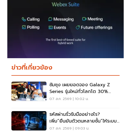
ข่าวที่เกี่ยวข้อง
ซัมซุง เผยยอดจอง Galaxy Z
Series รุ่นใหม่ทั่วโลกโต 30%
เกาหลีใต้แตะ 1.44 ล้านเครื่อง
07 ส.ค. 2569 | 10:02 น.
รหัสผ่านรั่วรับมืออย่างไร?
เพิ่ม“ยืนยันตัวตนหลายชั้น”ให้ระบบ
เดิม ไม่ต้องรื้อใหม่
07 ส.ค. 2569 | 09:03 น.