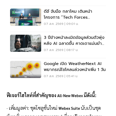
ดีอี จับมือ กลาโหม เดินหน้า
โครงการ “Tech Forces
Program”
07 ส.ค. 2569 | 09:01 น.
3 ปีข้างหน้าละเมิดข้อมูลส่วนตัวพุ่ง
หลัง AI ฉลาดขึ้น คาดเดาแม่นยำ
กว่าเดิม
07 ส.ค. 2569 | 08:17 น.
Google เปิด WeatherNext AI
พยากรณ์ไซโคลนล่วงหน้าเพิ่ม 1 วัน
07 ส.ค. 2569 | 05:41 น.
ฟีเจอร์ไฮไลท์ที่สำคัญของ
มีดังนี้:
All-New Webex
เพิ่มมูลค่า: ชุดโซลูชั่นใหม่
นับเป็นชุด
-
Webex Suite