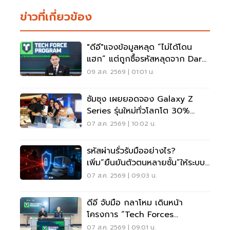
ข่าวที่เกี่ยวข้อง
"ดีอี"แจงข้อมูลหลุด “ไม่ได้โดน
แฮก” แต่ถูกซื้อรหัสหลุดจาก Dark
Web มาสวมสิทธิ์
09 ส.ค. 2569 | 01:01 น.
ซัมซุง เผยยอดจอง Galaxy Z
Series รุ่นใหม่ทั่วโลกโต 30%
เกาหลีใต้แตะ 1.44 ล้านเครื่อง
07 ส.ค. 2569 | 10:02 น.
รหัสผ่านรั่วรับมืออย่างไร?
เพิ่ม“ยืนยันตัวตนหลายชั้น”ให้ระบบ
เดิม ไม่ต้องรื้อใหม่
07 ส.ค. 2569 | 09:03 น.
ดีอี จับมือ กลาโหม เดินหน้า
โครงการ “Tech Forces
Program”
07 ส.ค. 2569 | 09:01 น.