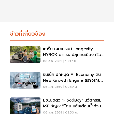
ข่าวที่เกี่ยวข้อง
แกร็บ เผยเทรนด์ Longevity-
HYROX มาแรง ปลุกคนเมือง เรียก
รถไปสวนโต 5 เท่า
06 ส.ค. 2569 | 10:37 น.
ซินเน็ค ปักหมุด AI Economy ดัน
New Growth Engine สร้างราย
ได้ประจำ
06 ส.ค. 2569 | 09:59 น.
มช.เปิดตัว "FloodBoy" นวัตกรรม
IoT สัญชาติไทย แจ้งเตือนน้ำท่วม
เรียลไทม์
06 ส.ค. 2569 | 09:50 น.