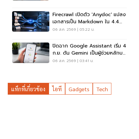
Firecrawl เปิดตัว 'anydoc' แปลง
เอกสารเป็น Markdown ใน 4.4
มิลลิวินาที
06 ส.ค. 2569 | 05:22 น.
ปิดฉาก Google Assistant เริ่ม 4
ก.ย. ดัน Gemini เป็นผู้ช่วยหลักบน
Android
06 ส.ค. 2569 | 03:41 น.
แท็กที่เกี่ยวข้อง
ไอที
Gadgets
Tech