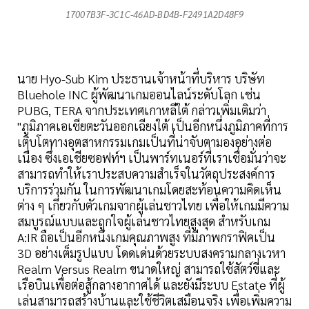
17007B3F-3C1C-46AD-BD4B-F2491A2D48F9
นาย Hyo-Sub Kim ประธานเจ้าหน้าที่บริหาร บริษัท
Bluehole INC ผู้พัฒนาเกมออนไลน์ระดับโลก เช่น
PUBG, TERA จากประเทศเกาหลีใต้ กล่าวเพิ่มเติมว่า
"ภูมิภาคเอเชียตะวันออกเฉียงใต้ เป็นอีกหนึ่งภูมิภาคที่การ
เติบโตทางอุตสาหกรรมเกมเป็นที่น่าจับตามองอย่างต่อ
เนื่อง ซึ่งเอเชียซอฟท์ฯ เป็นพาร์ทเนอร์ที่เราเชื่อมั่นว่าจะ
สามารถทำให้เราประสบความสำเร็จในวัตถุประสงค์การ
บริการร่วมกัน ในการพัฒนาเกมโดยสะท้อนความคิดเห็น
ต่าง ๆ เกี่ยวกับตัวเกมจากผู้เล่นชาวไทย เพื่อให้เกมมีความ
สมบูรณ์แบบและถูกใจผู้เล่นชาวไทยสูงสุด สำหรับเกม
A:IR ถือเป็นอีกหนึ่งเกมคุณภาพสูง ที่มีภาพกราฟิคเป็น
3D อย่างเต็มรูปแบบ โดดเด่นด้วยระบบสงครามกลางเวหา
Realm Versus Realm ขนาดใหญ่ สามารถใช้สัตว์ขี่และ
เรือบินเพื่อต่อสู้กลางอากาศได้ และยังมีระบบ Estate ที่ผู้
เล่นสามารถสร้างบ้านและใช้ชีวิตเสมือนจริง เพื่อเพิ่มความ