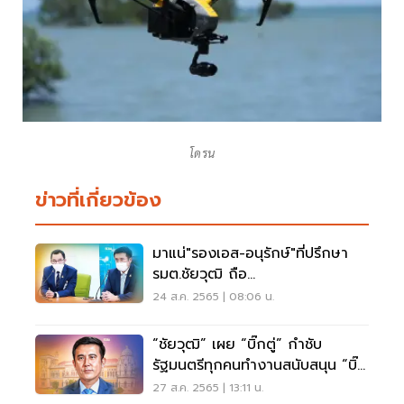
โดรน
ข่าวที่เกี่ยวข้อง
มาแน่"รองเอส-อนุรักษ์"ที่ปรึกษา
รมต.ชัยวุฒิ ถือ
ตั๋ว"พปชร."ชิงส.ส.เขต4ตาก
24 ส.ค. 2565 | 08:06 น.
“ชัยวุฒิ” เผย “บิ๊กตู่” กำชับ
รัฐมนตรีทุกคนทำงานสนับสนุน “บิ๊ก
ป้อม”
27 ส.ค. 2565 | 13:11 น.