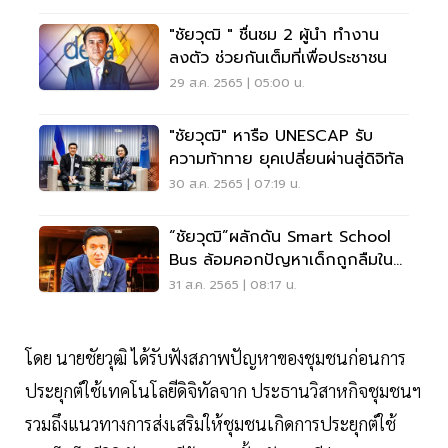
"ชัยวุฒิ " ชื่นชม 2 ผู้นำ ทำงาน
ลงตัว ช่วยกันเต็มที่เพื่อประชาชน
29 ส.ค. 2565 | 05:00 น.
"ชัยวุฒิ" หารือ UNESCAP รับ
ความท้าทาย ยุคเปลี่ยนผ่านสู่ดิจิทัล
30 ส.ค. 2565 | 07:19 น.
“ชัยวุฒิ”ผลักดัน Smart School
Bus ล้อมคอกปัญหาเด็กถูกลืมใน
รถโรงเรียน
31 ส.ค. 2565 | 08:17 น.
โดย นายชัยวุฒิ ได้รับฟังสภาพปัญหาของชุมชนก่อนการ
ประยุกต์ใช้เทคโนโลยีดิจิทัลจาก ประธานวิสาหกิจชุมชนฯ
รวมถึงแนวทางการส่งเสริมให้ชุมชนเกิดการประยุกต์ใช้