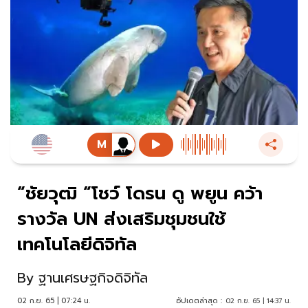
“ชัยวุฒิ “โชว์ โดรน ดู พยูน คว้า
รางวัล UN ส่งเสริมชุมชนใช้
เทคโนโลยีดิจิทัล
By
ฐานเศรษฐกิจดิจิทัล
02 ก.ย. 65 | 07:24 น.
อัปเดตล่าสุด :
02 ก.ย. 65 | 14:37 น.