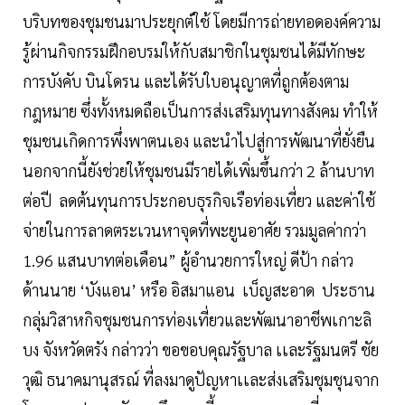
บริบทของชุมชนมาประยุกต์ใช้ โดยมีการถ่ายทอดองค์ความ
รู้ผ่านกิจกรรมฝึกอบรมให้กับสมาชิกในชุมชนได้มีทักษะ
การบังคับ บินโดรน และได้รับใบอนุญาตที่ถูกต้องตาม
กฎหมาย ซึ่งทั้งหมดถือเป็นการส่งเสริมทุนทางสังคม ทำให้
ชุมชนเกิดการพึ่งพาตนเอง และนำไปสู่การพัฒนาที่ยั่งยืน
นอกจากนี้ยังช่วยให้ชุมชนมีรายได้เพิ่มขึ้นกว่า 2 ล้านบาท
ต่อปี ลดต้นทุนการประกอบธุรกิจเรือท่องเที่ยว และค่าใช้
จ่ายในการลาดตระเวนหาจุดที่พะยูนอาศัย รวมมูลค่ากว่า
1.96 แสนบาทต่อเดือน” ผู้อำนวยการใหญ่ ดีป้า กล่าว
ด้านนาย ‘บังแอน’ หรือ อิสมาแอน เบ็ญสะอาด ประธาน
กลุ่มวิสาหกิจชุมชนการท่องเที่ยวและพัฒนาอาชีพเกาะลิ
บง จังหวัดตรัง กล่าวว่า ขอขอบคุณรัฐบาล เเละรัฐมนตรี ชัย
วุฒิ ธนาคมานุสรณ์ ที่ลงมาดูปัญหาเเละส่งเสริมชุมชุนจาก