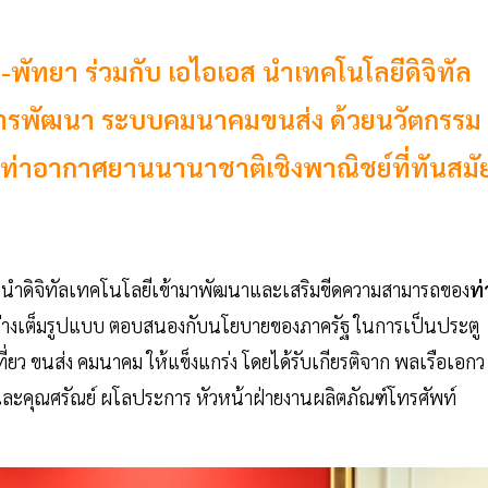
พัทยา ร่วมกับ เอไอเอส นำเทคโนโลยีดิจิทัล
นการพัฒนา ระบบคมนาคมขนส่ง ด้วยนวัตกรรม
ป็นท่าอากาศยานนานาชาติเชิงพาณิชย์ที่ทันสมั
ารนำดิจิทัลเทคโนโลยีเข้ามาพัฒนาและเสริมขีดความสามารถของ
ท่
่างเต็มรูปแบบ ตอบสนองกับนโยบายของภาครัฐ ในการเป็นประตู
่ยว ขนส่ง คมนาคม ให้แข็งแกร่ง โดยได้รับเกียรติจาก พลเรือเอกว
ละคุณศรัณย์ ผโลประการ หัวหน้าฝ่ายงานผลิตภัณฑ์โทรศัพท์