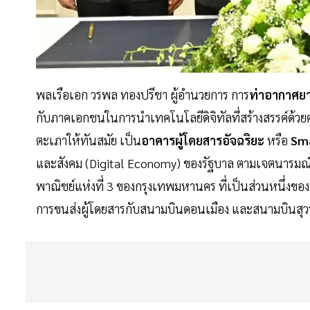
พลเรือเอก วรพล ทองปรีชา ผู้อำนวยการ การ
ท่าอากาศยา
กับภาคเอกชนในการนำเทคโนโลยีดิจิทัลที่สร้างสรรค์ด้วย
ตะเภาให้ทันสมัย เป็น
อาคารผู้โดยสารอัจฉริยะ
หรือ
Sm
และสังคม (Digital Economy) ของรัฐบาล ตามเจตนารมณ์ข
พาณิชย์แห่งที่ 3 ของกรุงเทพมหานคร ที่เป็นส่วนหนึ่งข
การขนส่งผู้โดยสารกับสนามบินดอนเมือง และสนามบินสุวรรณ