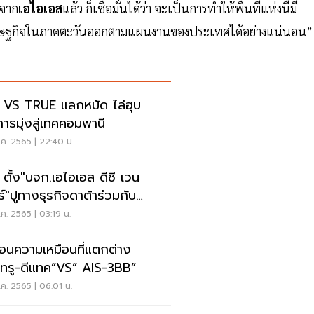
ลจาก
เอไอเอส
แล้ว ก็เชื่อมั่นได้ว่า จะเป็นการทำให้พื้นที่แห่งนี้มี
งเศรษฐกิจในภาคตะวันออกตามแผนงานของประเทศได้อย่างแน่นอน”
 VS TRUE แลกหมัด ไล่ฮุบ
การมุ่งสู่เทคคอมพานี
ค. 2565 | 22:40 น.
 ตั้ง"บจก.เอไอเอส ดีซี เวน
ร์"ปูทางธุรกิจดาต้าร่วมกับ
F- สิงเทล
ค. 2565 | 03:19 น.
้อนความเหมือนที่แตกต่าง
“ทรู-ดีแทค”VS” AIS-3BB”
ค. 2565 | 06:01 น.