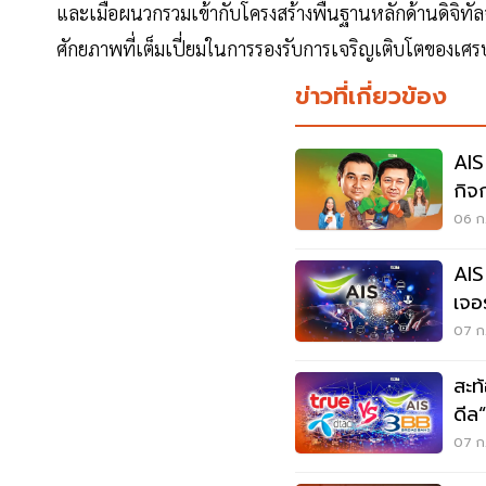
และเมื่อผนวกรวมเข้ากับโครงสร้างพื้นฐานหลักด้านดิจิทั
ศักยภาพที่เต็มเปี่ยมในการรองรับการเจริญเติบโตขอ
ข่าวที่เกี่ยวข้อง
AIS
กิจ
06 ก.
AIS
เจอ
GUL
07 ก.
สะท
ดีล
07 ก.