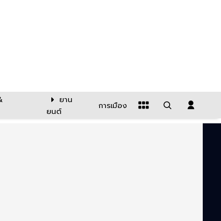
&
ยาน
การเมือง
ยนต์