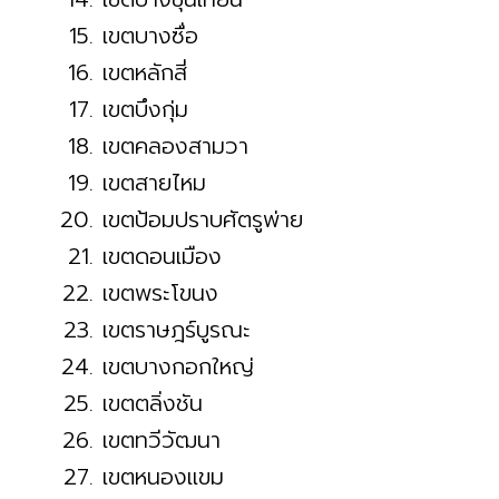
เขตบางซื่อ
เขตหลักสี่
เขตบึงกุ่ม
เขตคลองสามวา
เขตสายไหม
เขตป้อมปราบศัตรูพ่าย
เขตดอนเมือง
เขตพระโขนง
เขตราษฎร์บูรณะ
เขตบางกอกใหญ่
เขตตลิ่งชัน
เขตทวีวัฒนา
เขตหนองแขม