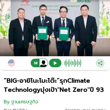
“BIG-อายิโนะโมะโต๊ะ”รุกClimate
Technologyมุ่งเป้า"Net Zero"ปี 93
By
ฐานเศรษฐกิจ
30 ธ.ค. 66 | 01:01 น.
อัปเดตล่าสุด :
30 ธ.ค. 66 | 01:01 น.