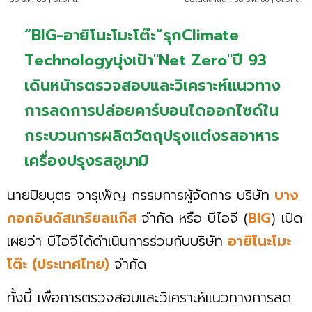
“BIG-อายิโนะโมะโต๊ะ”รุกClimate
Technologyมุ่งเป้า"Net Zero"ปี 93
เดินหน้ารตรวจสอบและวิเคราะห์แนวทาง
การลดการปล่อยคาร์บอนไดออกไซด์ใน
กระบวนการผลิตวัตถุปรุงแต่งรสอาหาร
เครื่องปรุงรสอูมามิ
นายปิยบุตร จารุเพ็ญ กรรมการผู้จัดการ บริษัท
บาง
กอกอินดัสเทรียลแก๊ส
จำกัด หรือ บีไอจี (
BIG
) เปิด
เผยว่า บีไอจีได้ดำเนินการร่วมกับบริษัท
อายิโนะโมะ
โต๊ะ
(ประเทศไทย)
จำกัด
ทั้งนี้ เพื่อการตรวจสอบและวิเคราะห์แนวทางการลด