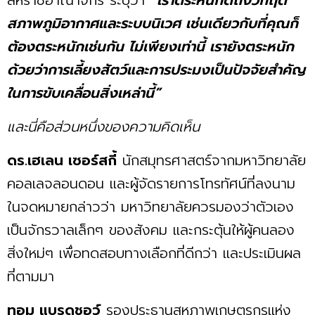
สหราชอาณาจักร ระบุว่า
“เราตระหนักดีถึงวิกฤต
สภาพภูมิอากาศและระบบนิเวศ เช่นเดียวกับที่คุณก็
ต้องตระหนักเช่นกัน ไม่เพียงเท่านี้ เรายังตระหนัก
ด้วยว่าการเลี้ยงสัตว์และการประมงเป็นปัจจัยสำคัญ
ในการขับเคลื่อนสิ่งเหล่านี้”
และนี่คือส่วนหนึ่งของความคิดเห็น
ดร.เฮเลน เซอร์สกี้
นักสมุทรศาสตร์จากมหาวิทยาลัย
คอลเลจลอนดอน และผู้จัดรายการโทรทัศน์ที่ลงนาม
ในจดหมายกล่าวว่า มหาวิทยาลัยควรมองว่าตัวเอง
เป็นจักรวาลเล็กๆ ของสังคม เเละกระตุ้นให้ผู้คนลอง
สิ่งใหม่ๆ เพื่อทดสอบทางเลือกที่ดีกว่า และประเมินผล
ที่ตามมา
ทอม แบรดชอว์
รองประธานสหภาพเกษตรกรแห่ง