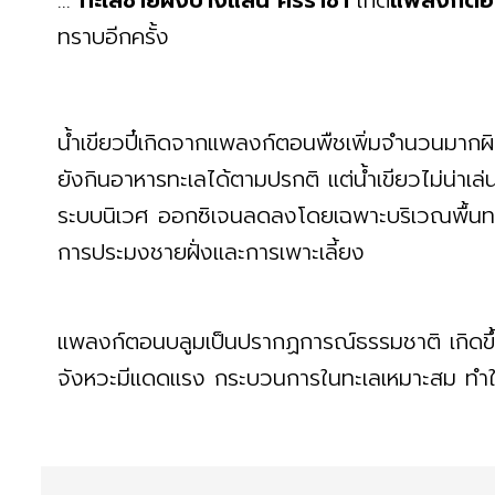
...
ทะเลชายฝั่งบางแสน ศรีราชา
เกิด
แพลงก์ตอ
ทราบอีกครั้ง
น้ำเขียวปี๋เกิดจากแพลงก์ตอนพืชเพิ่มจำนวนมากผ
ยังกินอาหารทะเลได้ตามปรกติ แต่น้ำเขียวไม่น่าเล่
ระบบนิเวศ ออกซิเจนลดลงโดยเฉพาะบริเวณพื้นทะเ
การประมงชายฝั่งและการเพาะเลี้ยง
แพลงก์ตอนบลูมเป็นปรากฏการณ์ธรรมชาติ เกิดข
จังหวะมีแดดแรง กระบวนการในทะเลเหมาะสม ทำให