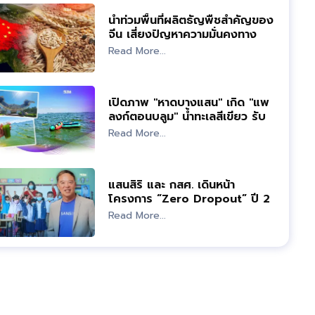
น้ำท่วมพื้นที่ผลิตธัญพืชสำคัญของ
จีน เสี่ยงปัญหาความมั่นคงทาง
อาหาร
Read More...
เปิดภาพ "หาดบางแสน" เกิด "แพ
ลงก์ตอนบลูม" น้ำทะเลสีเขียว รับ
หยุดยาววันแม่
Read More...
แสนสิริ และ กสศ. เดินหน้า
โครงการ “Zero Dropout” ปี 2
Read More...