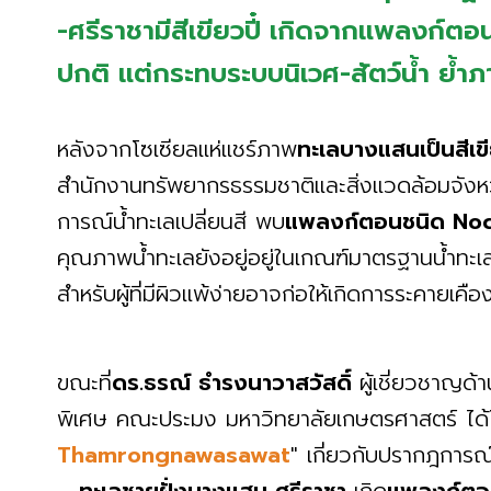
-ศรีราชามีสีเขียวปี๋ เกิดจากแพลงก์ตอ
ปกติ แต่กระทบระบบนิเวศ-สัตว์น้ำ ย้ำภ
หลังจากโซเซียลแห่แชร์ภาพ
ทะเลบางแสนเป็นสีเขี
สำนักงานทรัพยากรธรรมชาติและสิ่งแวดล้อมจังหว
การณ์น้ำทะเลเปลี่ยนสี พบ
แพลงก์ตอนชนิด Noct
คุณภาพน้ำทะเลยังอยู่อยู่ในเกณฑ์มาตรฐานน้ำทะเล
สำหรับผู้ที่มีผิวแพ้ง่ายอาจก่อให้เกิดการระคายเ
ขณะที่
ดร.ธรณ์ ธำรงนาวาสวัสดิ์
ผู้เชี่ยวชาญด
พิเศษ คณะประมง มหาวิทยาลัยเกษตรศาสตร์ ได้โ
Thamrongnawasawat
" เกี่ยวกับปรากฎการณ์ท