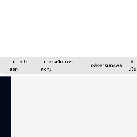
หน้า
การเงิน-การ
อสังหาริมทรัพย์
แรก
ลงทุน
นโย