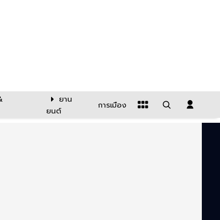
&
ยาน
การเมือง
ยนต์