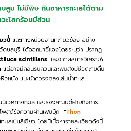
นบลูม ไม่มีพิษ กินอาหารทะเลได้ตาม
าวะโลกร้อนมีส่วน
ยวปี๋
และทางหน่วยงานที่เกี่ยวข้อง อย่าง
ัดชลบุรี ได้ออกมาชี้แจงโดยระบุว่า ปรากฎ
iluca scintillans
และจากผลการวิเคราะห์
 แต่อาจมีกลิ่นรบกวนและพบสิ่งมีชีวิตเกยตื้น
คืองผิวหนัง แนะนำควรงดลงเล่นน้ำทะเล
้านนิเวศทางทะเล และรองคณบดีฝ่ายกิจการ
พสต์ข้อความผ่านเฟซบุ๊ก "
Thon
ะเลเป็นสีเขียว โดยมีเนื้อหารายละเอียดดังนี้