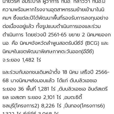
นายวีริศ อัมระปาล ผู้ว่าการ กนอ. กล่าวว่า กนอ.มี
ความพร้อมหากโรงงานอุตสาหกรรมย้ายเข้ามาในนิ
คมฯ ซึ่งแต่ละปีได้พัฒนาพื้นที่รองรับการลงทุนอย่าง
ต่อเนื่องอยู่แล้ว ทั้งรูปแบบดำเนินการเองและร่วม
ดำเนินการ โดยช่วงปี 2561-65 ขยาย 2 นิคมฯของก
นอ. คือ นิคมฯจังหวัดลำพูนสอดรับบีซีจี (BCG) และ
นิคมฯในเขตพัฒนาพิเศษภาคตะวันออก(อีอีซี)
จ.ระยอง 1,482 ไร่
และร่วมกับเอกชนเดินหน้าตั้ง 18 นิคม เสร็จปี 2566-
68 บางนิคมฯส่งมอบแล้ว ได้แก่ ดับบลิวเอชเอ
ระยอง 36 พื้นที่ 1,281 ไร่ ,ดับบลิวเอชเอ อินดัสเตรี
ยล เอสเตท ระยอง 2,101 ไร่ ,อมตะซิตี้
ชลบุรี(โครงการ2) 8,226 ไร่ ,ปิ่นทอง(โครงการ6)
1,322 ไร่ ซีพีจีซี 3,068 ไร่