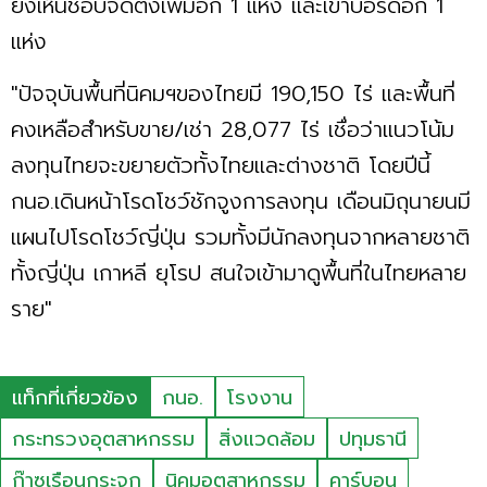
ยังเห็นชอบจัดตั้งเพิ่มอีก 1 แห่ง และเข้าบอร์ดอีก 1
แห่ง
"ปัจจุบันพื้นที่นิคมฯของไทยมี 190,150 ไร่ และพื้นที่
คงเหลือสำหรับขาย/เช่า 28,077 ไร่ เชื่อว่าแนวโน้ม
ลงทุนไทยจะขยายตัวทั้งไทยและต่างชาติ โดยปีนี้
กนอ.เดินหน้าโรดโชว์ชักจูงการลงทุน เดือนมิถุนายนมี
แผนไปโรดโชว์ญี่ปุ่น รวมทั้งมีนักลงทุนจากหลายชาติ
ทั้งญี่ปุ่น เกาหลี ยุโรป สนใจเข้ามาดูพื้นที่ในไทยหลาย
ราย"
แท็กที่เกี่ยวข้อง
กนอ.
โรงงาน
กระทรวงอุตสาหกรรม
สิ่งแวดล้อม
ปทุมธานี
ก๊าซเรือนกระจก
นิคมอุตสาหกรรม
คาร์บอน