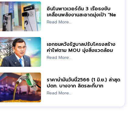
อินโนพาวเวอร์ดัน 3 เรือธงขับ
เคลื่อนพลังงานสะอาดมุ่งเป้า "Net
Zero"
Read More...
เอกชนหวังรัฐบาลปรับโครงสร้าง
ค่าไฟตาม MOU มุ่งสิ่งแวดล้อม
ยั่งยืน
Read More...
ราคาน้ำมันวันนี้2566 (1 มิ.ย.) ล่าสุด
ปตท. บางจาก ลิตรละกี่บาท
Read More...