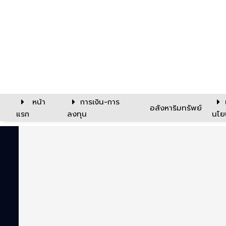
หน้า
การเงิน-การ
อสังหาริมทรัพย์
แรก
ลงทุน
นโย