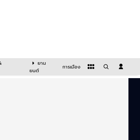
&
ยาน
การเมือง
ยนต์