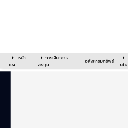
หน้า
การเงิน-การ
อสังหาริมทรัพย์
แรก
ลงทุน
นโย