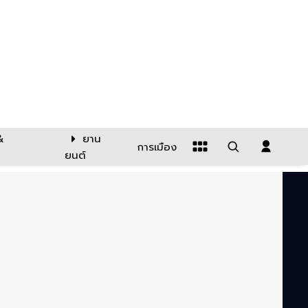
&
ยาน
การเมือง
ยนต์