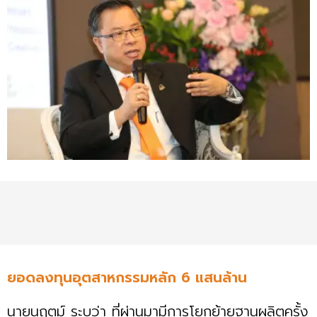
ยอดลงทุนอุตสาหกรรมหลัก 6 แสนล้าน
นายนฤตม์ ระบุว่า ที่ผ่านมามีการโยกย้ายฐานผลิตครั้ง