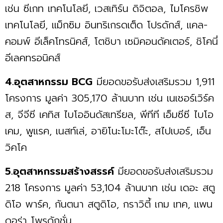
เช่น ซีเกท เทคโนโลยี, เวสเทิร์น ดิจิตอล, ไมโครชิพ
เทคโนโลยี, แม็กซิม อินทริเกรดเต็ด โปรดักส์, แคล-
คอมพ์ อีเล็คโทรนิคส์, โตชิบา เซมิคอนดัคเตอร์, ชิโคนี่
อีเลคทรอนิคส์
4.อุตสาหกรรม BCG
มียอดขอรับส่งเสริมรวม 1,911
โครงการ มูลค่า 305,170 ล้านบาท เช่น เนเชอร์เวิร์ค
ส, จีจีซี เคทิส ไบโออินดัสเทรียล, พีทีที เอ็มซีซี ไบโอ
เคม, พูแรค, เนสท์เล่, อายิโนะโมะโต๊ะ, สไปเบอร์, เอ็น
วิคโค
5.อุตสาหกรรมสร้างสรรค์
มียอดขอรับส่งเสริมรวม
218 โครงการ มูลค่า 53,104 ล้านบาท เช่น เดอะ สตู
ดิโอ พาร์ค, กันตนา สตูดิโอ, กราวิตี้ เกม เทค, แพน
ดอร่า โพรดักชั่น