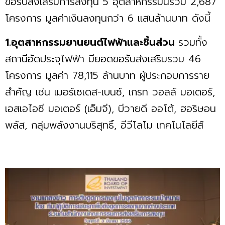
ขอรับส่งเสริมการลงทุน 5 อุตสาหกรรมนี้รวม 2,687
โครงการ มูลค่าเงินลงทุนกว่า 6 แสนล้านบาท ดังนี้
1.อุตสาหกรรมยานยนต์ไฟฟ้าและชิ้นส่วน
รวมทั้ง
สถานีอัดประจุไฟฟ้า มียอดขอรับส่งเสริมรวม 46
โครงการ มูลค่า 78,115 ล้านบาท ผู้ประกอบการราย
สำคัญ เช่น เมอร์เซเดส-เบนซ์, เกรท วอลล์ มอเตอร์,
เอสเอไอซี มอเตอร์ (เอ็มจี), บีวายดี ออโต้, ฮอริษอน
พลัส, กลุ่มพลังงานบริสุทธิ์, อีวีโลโม เทคโนโลยีส์