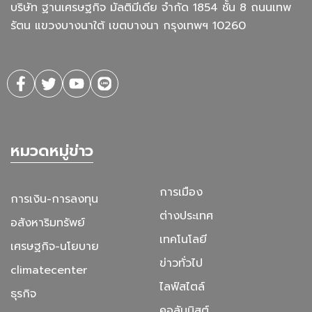
บริษัท ฐานเศรษฐกิจ มัลติมีเดีย จํากัด 1854 ชั้น 8 ถนนเทพ
รัตน แขวงบางนาใต้ เขตบางนา กรุงเทพฯ 10260
หมวดหมู่ข่าว
การเมือง
การเงิน-การลงทุน
ต่างประเทศ
อสังหาริมทรัพย์
เทคโนโลยี
เศรษฐกิจ-นโยบาย
ข่าวทั่วไป
climatecenter
ไลฟ์สไตล์
ธุรกิจ
คอลัมนิสต์